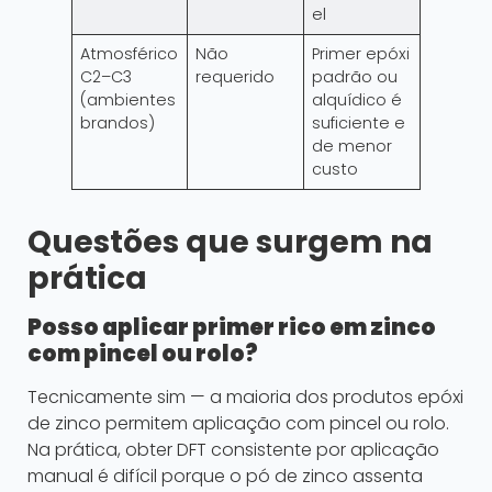
el
Atmosférico
Não
Primer epóxi
C2–C3
requerido
padrão ou
(ambientes
alquídico é
brandos)
suficiente e
de menor
custo
Questões que surgem na
prática
Posso aplicar primer rico em zinco
com pincel ou rolo?
Tecnicamente sim — a maioria dos produtos epóxi
de zinco permitem aplicação com pincel ou rolo.
Na prática, obter DFT consistente por aplicação
manual é difícil porque o pó de zinco assenta