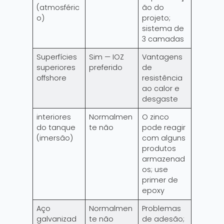
(atmosféric
ão do
o)
projeto;
sistema de
3 camadas
Superfícies
Sim — IOZ
Vantagens
superiores
preferido
de
offshore
resistência
ao calor e
desgaste
interiores
Normalmen
O zinco
do tanque
te não
pode reagir
(imersão)
com alguns
produtos
armazenad
os; use
primer de
epoxy
Aço
Normalmen
Problemas
galvanizad
te não
de adesão;