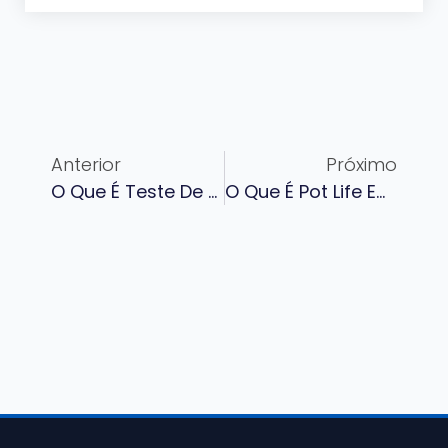
Anterior
Próximo
O Que É Teste De Férias Em Revestimentos — E Quando É Exigido?
O Que É Pot Life Em Revestimento Epóxi — E O Que Acontece Se Você Ignorar?