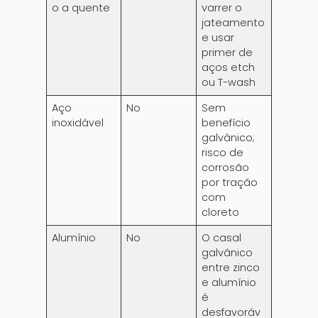
o a quente
varrer o
jateamento
e usar
primer de
aços etch
ou T-wash
Aço
No
Sem
inoxidável
benefício
galvânico;
risco de
corrosão
por tração
com
cloreto
Alumínio
No
O casal
galvânico
entre zinco
e alumínio
é
desfavoráv