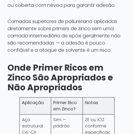
ou coberta com névoa para garantir adesão.
Camadas superiores de poliuretano aplicadas
diretamente sobre primers de zinco sem uma
camada intermediária de epóxi geralmente não
são recomendadas — a adesão é pouco
confiável e o ataque de solvente é um risco.
Onde Primer Ricos em
Zinco São Apropriados e
Não Apropriados
Aplicação
Primer Rico
Notas
em Zinco?
Aço
Sim —
ZE ou IOZ
estrutural
padrão
conforme
C4–CX
especificaç