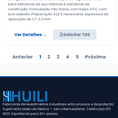
para estruturas de aço internas e estruturas de
construção. Formulação não tóxica, com baixo VOC, com
boa adesão. Preparação Sa2.5 necessária, espessura de
aplicação de 1,7–3,3 mm.
Ver Detalhes →
Solicitar TDS
Anterior
1
2
3
4
5
Próximo
Fabricante de revestimentos industriais anticorrosivos e de proteção.
Suprimento direto de fábrica — sem intermediários. Certificado ISO
9001. Exportando para 30+ países.