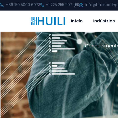
+86 150 5000 6973
+1 225 255 1197 (BR
info@huilicoatin
Início
Indústrias
Conhecimento 