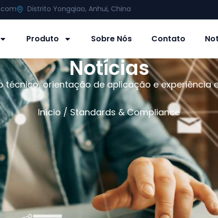
g.com
Distrito Yongqiao, Anhui, China
Produto
Sobre Nós
Contato
Not
Notícias
técnico, orientação de aplicação e experiência
Início
/ Standards & Compliance