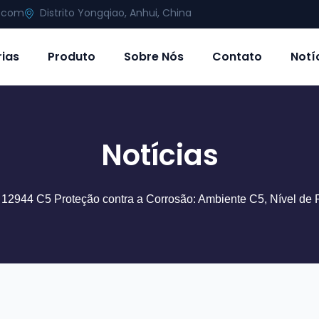
g.com
Distrito Yongqiao, Anhui, China
rias
Produto
Sobre Nós
Contato
Notí
Notícias
 12944 C5 Proteção contra a Corrosão: Ambiente C5, Nível de