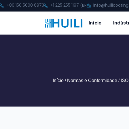
+86 150 5000 6973
+1 225 255 1197 (BR
info@huilicoatin
Início
Indúst
Início
/
Normas e Conformidade
/ ISO