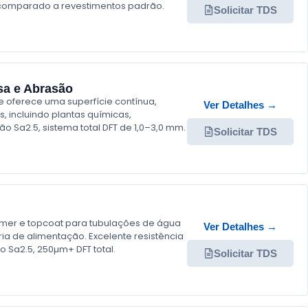
0x comparado a revestimentos padrão.
Solicitar TDS
sa e Abrasão
e oferece uma superfície contínua,
Ver Detalhes →
s, incluindo plantas químicas,
 Sa2.5, sistema total DFT de 1,0–3,0 mm.
Solicitar TDS
imer e topcoat para tubulações de água
Ver Detalhes →
ria de alimentação. Excelente resistência
 Sa2.5, 250µm+ DFT total.
Solicitar TDS