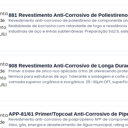
881 Revestimento Anti-Corrosivo de Poliestireno
Revestimento anti-corrosivo de poliestireno de componente ún
flexibilidade de borracha com retardante de fogo e resistênci
industriais de aço e linhas subterrâneas. Preparação Sa2.5, sis
908 Revestimento Anti-Corrosivo de Longa Dura
Primer a base de zinco rico aplicado a frio 2K oferecendo pro
térmica para estruturas de aço. Tolerante a soldagem e corte 
camada superior orgânica e inorgânica. 25–30µm DFT, superfíc
APP-81/61 Primer/Topcoat Anti-Corrosivo de Pip
Revestimento anti-corrosivo de polipropileno APP de compone
óleo, gás, energia e abastecimento de água municipal, rating a 