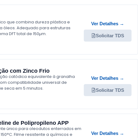
ico que combina dureza plástica e
Ver Detalhes →
a a óleos. Adequado para estruturas
tema DFT total de 150µm.
Solicitar TDS
ção com Zinco Frio
teção catódica equivalente à granalha
Ver Detalhes →
com compatibilidade universal de
ie seca em 5 minutos.
Solicitar TDS
eline de Polipropileno APP
nte único para oleodutos enterrados em
Ver Detalhes →
150°C. Filme resistente a químicos e