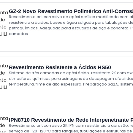
GZ-2 Novo Revestimento Polimérico Anti-Corros
Revestimento anticorrosivo de epóxi acrílico modificado com al
resistência a ácidos, bases e água salgada para tubulações
petroquímicos. Adequado para estruturas de aço e concreto. 
camadas.
Revestimento Resistente a Ácidos HS50
Sistema de três camadas de epóxi ácido-resistente 2K com exce
atmosferas químicas para usinagens de decapagem efacilidad
temperatura, filme de alto espessura. Preparação Sa2.5, siste
IPN8710 Revestimento de Rede Interpenetrante 
Revestimento anticorrosivo 2K IPN com resistência à abrasão, r
serviço de -20–120°C para tanques, tubulações e estruturas de