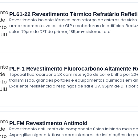
PL61-22 Revestimento Térmico Refratário Reflet
Revestimento isolante térmico com reforço de esferas de vidr
armazenamento, vasos de GLP e coberturas de edifícios. Reduz 
solar. 70µm de DFT de primer, 185µm+ sistema total.
PLF-1 Revestimento Fluorocarbono Altamente Re
Topcoat fluorocarbono 2K com retenção de cor e brilho por 20+
transmissão, grandes portões e equipamentos químicos em am
Excelente resistência a respingos de sal e UV. 35µm de DFT po
PLFM Revestimento Antimold
Revestimento anti-mofo de componente único inibindo mais de 
Aspergillus niger e A. flavus para interiores de instalações de