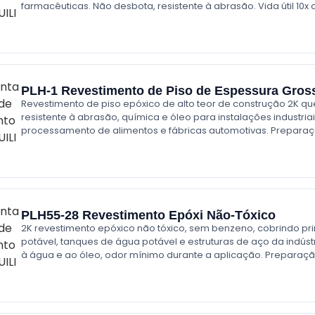
farmacêuticas. Não desbota, resistente à abrasão. Vida útil 1
PLH-1 Revestimento de Piso de Espessura Gros
Revestimento de piso epóxico de alto teor de construção 2K qu
resistente à abrasão, química e óleo para instalações industriai
processamento de alimentos e fábricas automotivas. Preparação
PLH55-28 Revestimento Epóxi Não-Tóxico
2K revestimento epóxico não tóxico, sem benzeno, cobrindo pr
potável, tanques de água potável e estruturas de aço da indúst
à água e ao óleo, odor mínimo durante a aplicação. Preparação