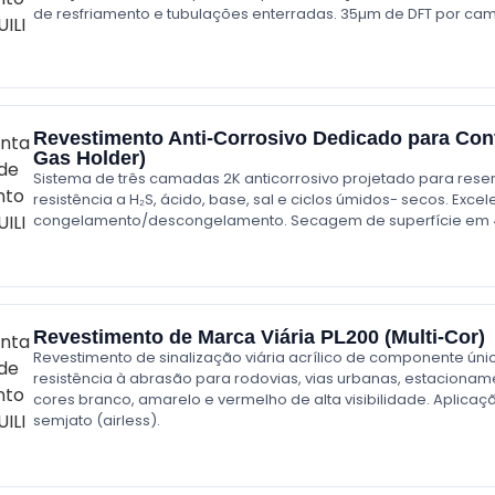
de resfriamento e tubulações enterradas. 35µm de DFT por ca
Revestimento Anti-Corrosivo Dedicado para Con
Gas Holder)
Sistema de três camadas 2K anticorrosivo projetado para res
resistência a H₂S, ácido, base, sal e ciclos úmidos- secos. Exc
congelamento/descongelamento. Secagem de superfície em 4 h
Revestimento de Marca Viária PL200 (Multi-Cor)
Revestimento de sinalização viária acrílico de componente ún
resistência à abrasão para rodovias, vias urbanas, estacionamen
cores branco, amarelo e vermelho de alta visibilidade. Aplicaç
semjato (airless).