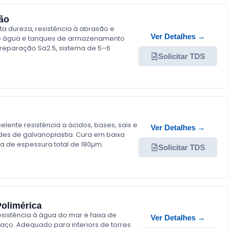
ão
ta dureza, resistência à abrasão e
Ver Detalhes →
 de água e tanques de armazenamento
Preparação Sa2.5, sistema de 5–6
Solicitar TDS
lente resistência a ácidos, bases, sais e
Ver Detalhes →
es de galvanoplastia. Cura em baixa
ma de espessura total de 180µm.
Solicitar TDS
Polimérica
esistência à água do mar e faixa de
Ver Detalhes →
 aço. Adequado para interiors de torres