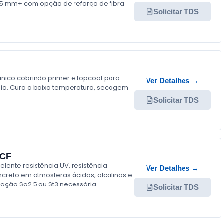
0,5 mm+ com opção de reforço de fibra
Solicitar TDS
nico cobrindo primer e topcoat para
Ver Detalhes →
rgia. Cura a baixa temperatura, secagem
Solicitar TDS
GCF
ente resistência UV, resistência
Ver Detalhes →
creto em atmosferas ácidas, alcalinas e
ação Sa2.5 ou St3 necessária.
Solicitar TDS