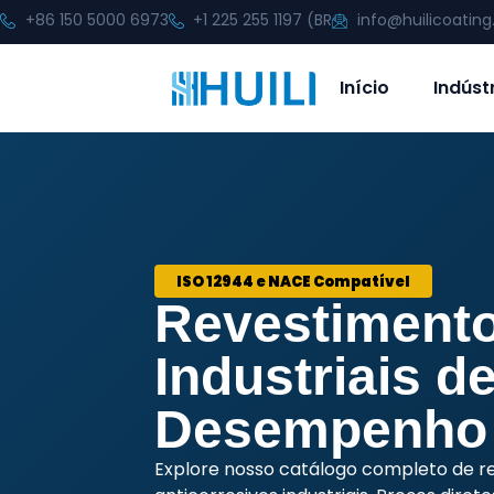
+86 150 5000 6973
+1 225 255 1197 (BR
info@huilicoatin
Início
Indúst
ISO 12944 e NACE Compatível
Revestiment
Industriais de
Desempenho
Explore nosso catálogo completo de r