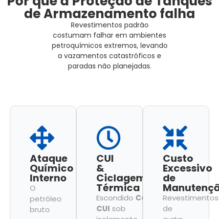
Por que a Proteção de Tanques
de Armazenamento falha
Revestimentos padrão
costumam falhar em ambientes
petroquímicos extremos, levando
a vazamentos catastróficos e
paradas não planejadas.
Ataque
CUI
Custo
Químico
&
Excessivo
Interno
Ciclagem
de
Térmica
Manutenç
O
Escondido
Corrosão
Revestimentos
petróleo
CUI
sob
de
bruto