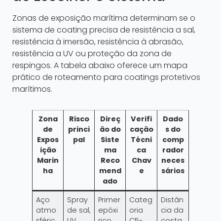
Zonas de exposição marítima determinam se o
sistema de coating precisa de resistência a sal,
resistência à imersão, resistência à abrasão,
resistência a UV ou proteção da zona de
respingos. A tabela abaixo oferece um mapa
prático de roteamento para coatings protetivos
marítimos.
Zona
Risco
Direç
Verifi
Dado
de
princi
ão do
cação
s do
Expos
pal
Siste
Técni
comp
ição
ma
ca
rador
Marin
Reco
Chav
neces
ha
mend
e
sários
ado
Aço
Spray
Primer
Categ
Distân
atmo
de sal,
epóxi
oria
cia da
sféric
UV,
rico
C5-
costa,