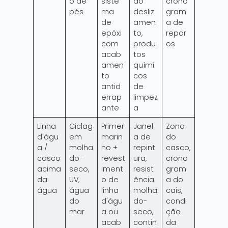
o de
siste
ao
crono
pés
ma
desliz
gram
de
amen
a de
epóxi
to,
repar
com
produ
os
acab
tos
amen
quími
to
cos
antid
de
errap
limpez
ante
a
Linha
Ciclag
Primer
Janel
Zona
d'águ
em
marin
a de
do
a /
molha
ho +
repint
casco,
casco
do-
revest
ura,
crono
acima
seco,
iment
resist
gram
da
UV,
o de
ência
a do
água
água
linha
molha
cais,
do
d'águ
do-
condi
mar
a ou
seco,
ção
acab
contin
da