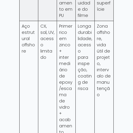
amen
uidad
superf
to em
e do
ície
PU
filme
Aço
CX,
Primer
Longa
Zona
estrut
sal, UV,
rico
durabi
offsho
ural
acess
em
lidade,
re,
offsho
o
zinco
acess
vida
re
limita
+
o
útil de
do
inter
para
projet
medi
inspe
o,
ário
ção,
interv
de
coatin
alo de
epoxy
g de
manu
/esca
risca
tençã
ma
o
de
vidro
+
acab
amen
to