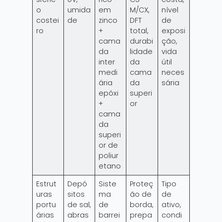
o
umida
em
M/CX,
nível
costei
de
zinco
DFT
de
ro
+
total,
exposi
cama
durabi
ção,
da
lidade
vida
inter
da
útil
medi
cama
neces
ária
da
sária
epóxi
superi
+
or
cama
da
superi
or de
poliur
etano
Estrut
Depó
Siste
Proteç
Tipo
uras
sitos
ma
ão de
de
portu
de sal,
de
borda,
ativo,
árias
abras
barrei
prepa
condi