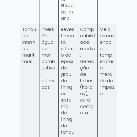
PU/pol
issilox
ano
Tanqu
Imers
Reves
Comp
Meio
es
ão,
timen
atibilid
armaz
intern
água
to
ade
enad
os
do
intern
média
o,
maríti
mar,
o de
,
temp
mos
comb
epóxi
detec
eratur
ustíve
de
ção
a,
l,
grau
de
méto
quími
de
falhas
do de
cos
lining
(holid
limpez
ou
ay),
a
siste
cura
ma
compl
de
eta
lining
de
tanqu