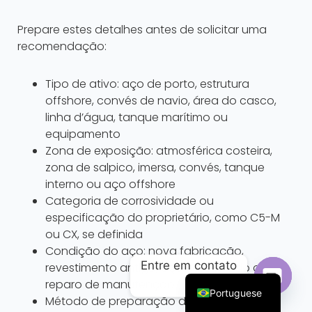
Prepare estes detalhes antes de solicitar uma
recomendação:
Tipo de ativo: aço de porto, estrutura
offshore, convés de navio, área do casco,
linha d’água, tanque marítimo ou
equipamento
Zona de exposição: atmosférica costeira,
zona de salpico, imersa, convés, tanque
interno ou aço offshore
Categoria de corrosividade ou
Arabic
especificação do proprietário, como C5-M
Russian
ou CX, se definida
French
Condição do aço: nova fabricação,
Entre em contato
revestimento antigo, aço enferrujado ou
English
reparo de manutenção
Portuguese
Método de preparação de superfície:
Open c