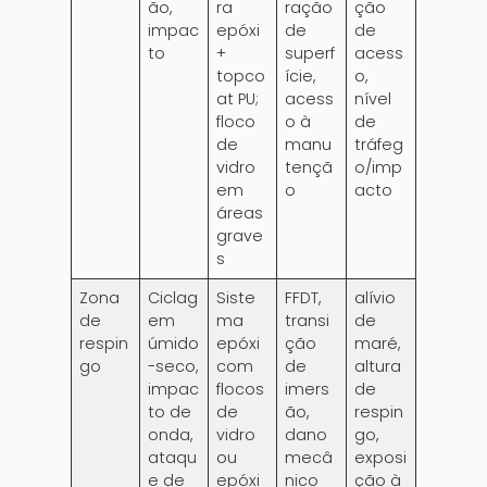
ão,
ra
ração
ção
impac
epóxi
de
de
to
+
superf
acess
topco
ície,
o,
at PU;
acess
nível
floco
o à
de
de
manu
tráfeg
vidro
tençã
o/imp
em
o
acto
áreas
grave
s
Zona
Ciclag
Siste
FFDT,
alívio
de
em
ma
transi
de
respin
úmido
epóxi
ção
maré,
go
-seco,
com
de
altura
impac
flocos
imers
de
to de
de
ão,
respin
onda,
vidro
dano
go,
ataqu
ou
mecâ
exposi
e de
epóxi
nico
ção à