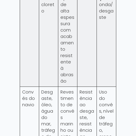
cloret
de
onda/
o
alta
desga
espes
ste
sura
com
acab
amen
to
resist
ente
à
abras
ão
Conv
Desg
Reves
Resist
Uso
és do
aste,
timen
ência
do
navio
óleo,
to de
ao
convé
água
convé
desga
s, nível
do
s
ste,
de
mar,
marin
resist
tráfeg
tráfeg
ho ou
ência
o,