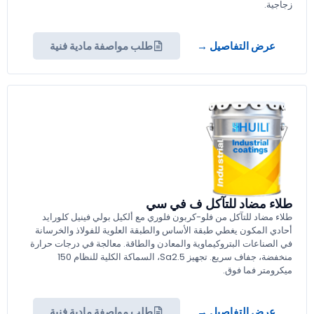
زجاجية.
عرض التفاصيل →
طلب مواصفة مادية فنية
طلاء مضاد للتآكل ف في سي
طلاء مضاد للتآكل من فلو-كربون فلوري مع ألكيل بولي فينيل كلورايد
أحادي المكون يغطي طبقة الأساس والطبقة العلوية للفولاذ والخرسانة
في الصناعات البتروكيماوية والمعادن والطاقة. معالجة في درجات حرارة
منخفضة، جفاف سريع. تجهيز Sa2.5، السماكة الكلية للنظام 150
ميكرومتر فما فوق.
عرض التفاصيل →
طلب مواصفة مادية فنية