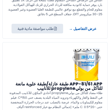
أساس من الرصاص الساخن المقاوم للصدأ بلمحة من الزنك 2K تطبيق
بارد يوفر حماية كاثودية مكافئة للرذاذ الحراري للزنك للهياكل الفولاذية.
مقاوم للحام والقطع مع توافق عالمي للطبقة العليا العضوية وغير العضوية.
25–30 ميكرومتر DFT، جفاف السطح في 5 دقائق.
عرض التفاصيل →
طلب مواصفة مادية فنية
APP-81/61 APP طبقة عازلة/طبقة علوية مانعة
للتآكل من بوليpropylene للأنابيب
طلاء مضاد للتآكل من بوليpropylene أحادي المكوّن للأنابيب المدفونة
في النفط والغاز والكهرباء وتزويد المياه البلدية يصنف حتى 150°C. فيلم
مقاوم للكيماويات والماء، عرضة بالتصلب عند درجات الحرارة المنخفضة
حتى -20°C. 0.5 ملم+ إجمالي النظام مع خيار reinforced ألياف