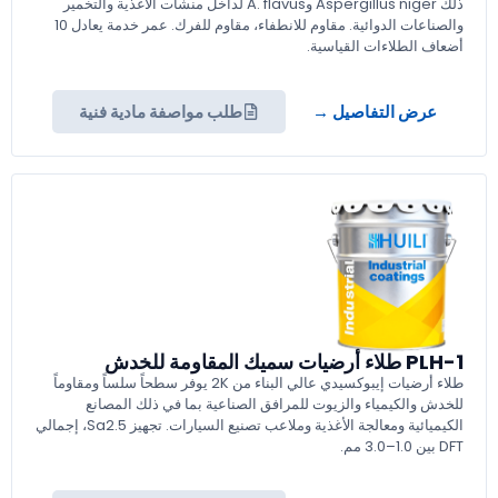
ذلك Aspergillus niger وA. flavus لداخل منشآت الأغذية والتخمير
والصناعات الدوائية. مقاوم للانطفاء، مقاوم للفرك. عمر خدمة يعادل 10
أضعاف الطلاءات القياسية.
عرض التفاصيل →
طلب مواصفة مادية فنية
PLH-1 طلاء أرضيات سميك المقاومة للخدش
طلاء أرضيات إيبوكسيدي عالي البناء من 2K يوفر سطحاً سلساً ومقاوماً
للخدش والكيمياء والزيوت للمرافق الصناعية بما في ذلك المصانع
الكيميائية ومعالجة الأغذية وملاعب تصنيع السيارات. تجهيز Sa2.5، إجمالي
DFT بين 1.0–3.0 مم.