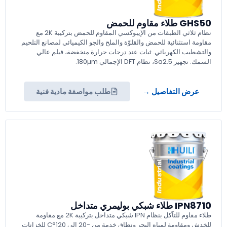
GHS50 طلاء مقاوم للحمض
نظام ثلاثي الطبقات من الإيبوكسي المقاوم للحمض بتركيبة 2K مع
مقاومة استثنائية للحمض والقلوّة والملح والجو الكيميائي لمصانع التلحيم
والتشطيب الكهربائي. ثبات عند درجات حرارة منخفضة، فيلم عالي
السمك. تجهيز Sa2.5، نظام DFT الإجمالي 180µm.
عرض التفاصيل →
طلب مواصفة مادية فنية
IPN8710 طلاء شبكي بوليمري متداخل
طلاء مقاوم للتآكل بنظام IPN شبكي متداخل بتركيبة 2K مع مقاومة
للخدش ومقاومة لمياه البحر ونطاق خدمة من -20 إلى 120°C للخزانات