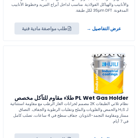
والأنابيب والهياكل الفولاذية. مناسب لداخل أبراج التبريد وخطوط الأنابيب
المدفونة. 35µm DFT لكل طبقة.
عرض التفاصيل →
طلب مواصفة مادية فنية
PL Wet Gas Holder طلاء مقاوم للتآكل مخصص
نظام ثلاثي الطبقات 2K مصمم لخزانات الغاز الرطب مع مقاومة استثنائية
لـ H₂S والحمض والقلويات والملح وتقلبات الرطوبة والجفاف. التصاق
ممتاز ومقاومة التجمد-الذوبان. جفاف سطح في 4 ساعات، تصلب كامل
في 7 أيام.