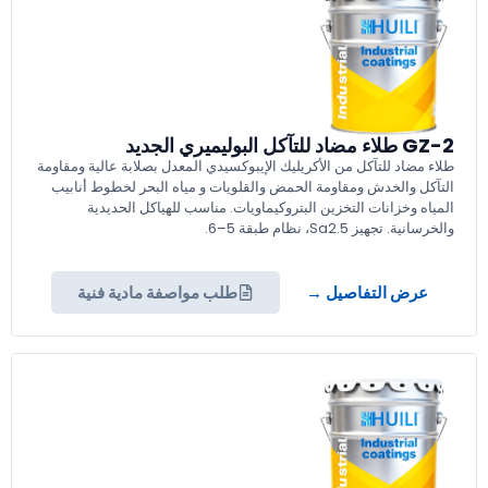
GZ-2 طلاء مضاد للتآكل البوليميري الجديد
طلاء مضاد للتآكل من الأكريليك الإيبوكسيدي المعدل بصلابة عالية ومقاومة
التآكل والخدش ومقاومة الحمض والقلويات و مياه البحر لخطوط أنابيب
المياه وخزانات التخزين البتروكيماويات. مناسب للهياكل الحديدية
والخرسانية. تجهيز Sa2.5، نظام طبقة 5–6.
عرض التفاصيل →
طلب مواصفة مادية فنية