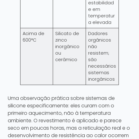
estabilidad
e em
temperatur
a elevada
Acima de
Silicato de
Dadores
600°C
zinco
orgânicos
inorgânico
não
ou
resistem;
cerâmico
são
necessários
sistemas
inorgânicos
Uma observação prática sobre sistemas de
silicone especificamente: eles curam com o
primeiro aquecimento, não à temperatura
ambiente. O revestimento é aplicado e parece
seco em poucas horas, mas a reticulação real e o
desenvolvimento de resistência ao calor ocorrem