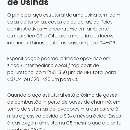
de Usinas
O principal aço estrutural de uma usina térmica —
salas de turbinas, casas de caldeiras, edifícios
administrativos — encontra-se em ambiente
atmosférico C3 a C4 para a maioria dos locais
interiores. Usinas costeiras passam para C4–C5.
Especificação padrão: primário epóxi rico em
zinco / intermediário epóxi / top coat de
poliuretano, com 250–350 µm de DFT total para
C3/C4, ou 320–420 µm para C5.
Quando o aço estrutural está próximo de gases
de combustão — perto de bases de chaminé, em
torno de sistemas de lavadores — a atmosfera é
mais agressiva devido a SO₂ e névoa ácida. Essas
áreas exigem um sistema C5 mesmo que a planta
geral seja C3/C4.