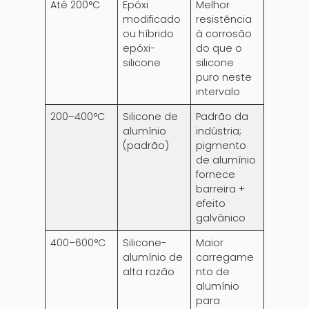
Até 200°C
Epóxi
Melhor
modificado
resistência
ou híbrido
à corrosão
epóxi-
do que o
silicone
silicone
puro neste
intervalo
200–400°C
Silicone de
Padrão da
alumínio
indústria;
(padrão)
pigmento
de alumínio
fornece
barreira +
efeito
galvânico
400–600°C
Silicone-
Maior
alumínio de
carregame
alta razão
nto de
alumínio
para