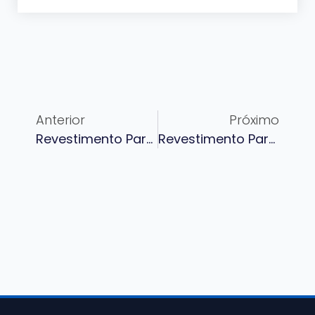
Anterior
Próximo
Revestimento Para Usinas De Tratamento De Água E Instalações De Dessalinização: Conformidade, Corrosão E Longa Vida Útil
Revestimento Para Aço De Pontes E Infraestrutura: Longa Vida Útil Em Ambientes Exigentes