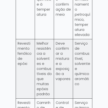
e à
confirm
nament
temper
ação de
o
atura
meio
petroquí
mico,
temper
atura
elevada
Revesti
Melhor
Deve
Serviço
mento
resistên
confirm
de
fenólico
cia a
ar a
combus
de
solvent
mistura
tível,
epóxi
es e
e a
solvente
combus
exposiç
e
tíveis do
ão a
químico
que
vapores
aromáti
muitas
co
epóxis
padrão
Revesti
Caminh
Control
Serviço
mento
o de
e de
químico