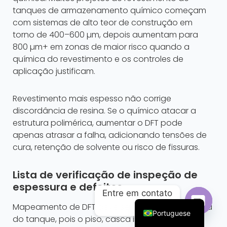
tanques de armazenamento químico começam
com sistemas de alto teor de construção em
torno de 400–600 µm, depois aumentam para
800 µm+ em zonas de maior risco quando a
química do revestimento e os controles de
aplicação justificam.
Revestimento mais espesso não corrige
discordância de resina. Se o químico atacar a
estrutura polimérica, aumentar o DFT pode
apenas atrasar a falha, adicionando tensões de
cura, retenção de solvente ou risco de fissuras.
Arabic
Russian
Lista de verificação de inspeção de
French
espessura e defeitos
Entre em contato
English
Mapeamento de DFT deve ser concluído por zona
Portuguese
do tanque, pois o piso, casca inferior, casca
Open c