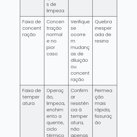
s de
limpeza
Faixa de
Concen
Verifique
Quebra
concent
tração
se
inesper
ração
normal
ocorre
ada de
e no
m
resina
pior
mudanç
caso
as de
diluição
ou
concent
ração
Faixa de
Operaç
Confirm
Permea
temper
ão,
ar
ção
atura
limpeza,
resistên
mais
enchim
cia à
rápida,
ento a
temper
fissuraç
quente,
atura,
ão
ciclo
não
térmico
apenas