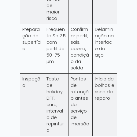
de
maior
risco
Prepara
Frequen
Confirm
Delamin
ção da
te Sa 2.5
ar perfil,
ação na
superfíci
com
sais,
interfac
e
perfil de
poeira,
e do
50–75
condiçã
aço
µm
o da
solda
Inspeçã
Teste
Pontos
Início de
o
de
de
bolhas e
holiday,
retençã
risco de
DFT,
o antes
reparo
cura,
do
interval
serviço
o de
de
repintur
imersão
a