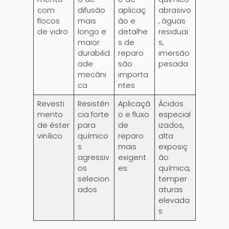
com
difusão
aplicaç
abrasivo
flocos
mais
ão e
, águas
de vidro
longo e
detalhe
residuai
maior
s de
s,
durabilid
reparo
imersão
ade
são
pesada
mecâni
importa
ca
ntes
Revesti
Resistên
Aplicaçã
Ácidos
mento
cia forte
o e fluxo
especial
de éster
para
de
izados,
vinílico
químico
reparo
alta
s
mais
exposiç
agressiv
exigent
ão
os
es
química,
selecion
temper
ados
aturas
elevada
s