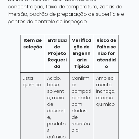
concentração, faixa de temperatura, zonas de
imersão, padrão de preparação de superfície e
pontos de controle de inspeção.
Item de
Entrada
Verifica
Risco de
seleção
de
ção de
falha se
Projeto
Engenh
não for
Requeri
aria
atendid
da
Típica
o
Lista
Ácido,
Confirm
Amoleci
química
base,
ar
mento,
solvent
compati
inchaço,
e, meio
bilidade
ataque
de
com
químico
descart
dados
e,
de
produto
resistên
s
cia
químico