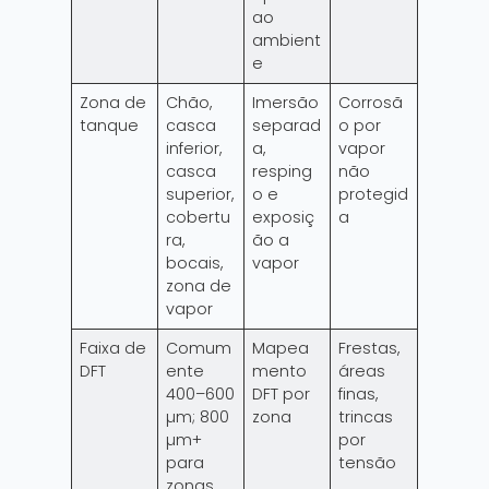
ao
ambient
e
Zona de
Chão,
Imersão
Corrosã
tanque
casca
separad
o por
inferior,
a,
vapor
casca
resping
não
superior,
o e
protegid
cobertu
exposiç
a
ra,
ão a
bocais,
vapor
zona de
vapor
Faixa de
Comum
Mapea
Frestas,
DFT
ente
mento
áreas
400–600
DFT por
finas,
µm; 800
zona
trincas
µm+
por
para
tensão
zonas