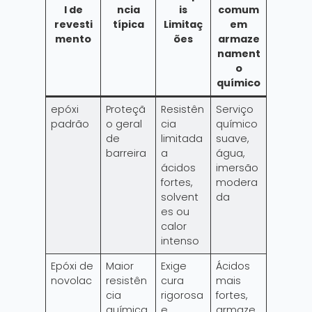
l de
ncia
is
comum
revesti
típica
Limitaç
em
mento
ões
armaze
nament
o
químico
epóxi
Proteçã
Resistên
Serviço
padrão
o geral
cia
químico
de
limitada
suave,
barreira
a
água,
ácidos
imersão
fortes,
modera
solvent
da
es ou
calor
intenso
Epóxi de
Maior
Exige
Ácidos
novolac
resistên
cura
mais
cia
rigorosa
fortes,
química
e
armaze