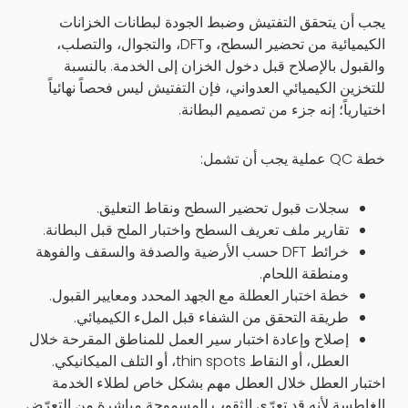
يجب أن يتحقق التفتيش وضبط الجودة لبطانات الخزانات
الكيميائية من تحضير السطح، وDFT، والتجوال، والتصلب،
والقبول بالإصلاح قبل دخول الخزان إلى الخدمة. بالنسبة
للتخزين الكيميائي العدواني، فإن التفتيش ليس فحصاً نهائياً
اختيارياً؛ إنه جزء من تصميم البطانة.
خطة QC عملية يجب أن تشمل:
سجلات قبول تحضير السطح ونقاط التعليق.
تقارير ملف تعريف السطح واختبار الملح قبل البطانة.
خرائط DFT حسب الأرضية والصدفة والسقف والفوهة
ومنطقة اللحام.
خطة اختبار العطلة مع الجهد المحدد ومعايير القبول.
طريقة التحقق من الشفاء قبل الملء الكيميائي.
إصلاح وإعادة اختبار سير العمل للمناطق المقرحة خلال
العطل، أو النقاط thin spots، أو التلف الميكانيكي.
اختبار العطل خلال العطل مهم بشكل خاص لطلاء الخدمة
الغاطسة لأنه قد تعرّي الثقوب المسموحة مباشرة من التعرّض