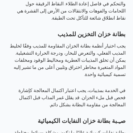
والتحكم في فاصل إعادة الطلاء. النقاط الرقيقة حول
اللحامات والفوهات والانتقالات من الأرض إلى القشرة هي
نقاط انطلاق شائعة للتآكل تحت الطبقة.
بطانة خزان التخزين للمذيب
يجب اختيار أنظمة بطانة الخزان المقاومة للمذيب وفقًا لخليط
المذيب الفعلي، والتعرض للبخار، ودرجة الحرارة التشغيلية.
يمكن أن تخلق المذيبات العطرية ومخاليط الوقود ومخلفات
المواد المتغيرة مخاطر اختراق وتليين أعلى من ما تشير إليه
تسمية كيميائية واحدة.
في الخدمة بمذيبات، يجب اعتبار اكتمال المعالجة كإشارة
فحص قبل ملء الخزان. قد يقلل غمر المذاب قبل اكتمال
المعالجة من مقاومة البطانة بشكل دائم.
صـِـبة بطانة خزان النفايات الكيميائية
بطانة نفايات كيميائية غالبًا ما تكون مشكلة وسائط مختلطة،