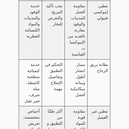
تبطين
مقاومة
يجب تأكيد
خدمة
إيبوكسي
أفضل
المزيج
الوقود
فينولي
للمذيبات
والتعرض
والمذيبات
والوقود
للبخار
والمواد
مقارنة
الكيميائية
بالعديد من
العطرية
الإيبوكسيا
ت
القياسية
بطانة بريق
مسار
التحكم في
خدمة
الزجاج
انتشار
التطبيق
كيميائية
أطول
وتفاصيل
سطحية
ومتانة
الإصلاح
كاشطة،
ميكانيكية
مهمة
مياه
أفضل
صرف،
غمر ثقيل
تبطين غير
مقاومة
أكثر طلبًا
أحماض
الفينيل
قوية
من
متخصصة،
للمواد
التطبيق و
تعريض