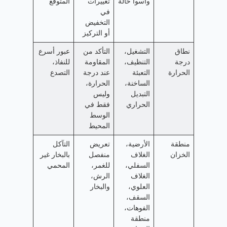
وأسوأ حالة
تغييرات
المتوقع
في
التخفيض
أو التركيز
نطاق
التشغيل،
التأكد من
عبور أسرع
درجة
التنظيف،
المقاومة
للنفاذ،
الحرارة
التعبئة
عند درجة
التصدع
الساخنة،
الحرارة،
التبديل
وليس
الحراري
فقط في
الوسط
المحيط
منطقة
الأرضية،
تعريض
التآكل
الخزان
الغلاف
منفصل
بالبخار غير
السفلي،
للغمر،
المحمي
الغلاف
الرش،
العلوي،
والبخار
السقف،
الفوهات،
منطقة