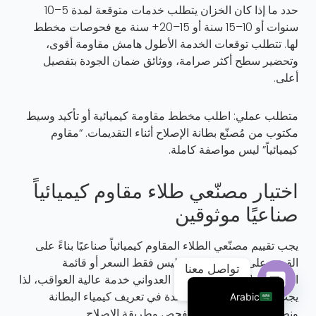
حدد ما إذا كان الخزان يتطلب خدمات متوقعة لمدة 5–10
سنوات أو 10–15 سنة أو 15–20+ سنة مع فحوصات مخطط
لها. تتطلب توقعات الخدمة الأطول هامش مقاومة أقوى،
وتحضير سطح أكثر صرامة، ووثائق ضمان الجودة بتفصيل
أعلى.
متطلب عملي: اطلب مخطط مقاومة كيميائية أو تأكيد وسيط
مكتوب من مُصنّع بطانة الإصلاح أثناء التقديمات. “مقاوم
كيميائياً” ليس مواصفة كاملة.
اختيار مصنّعي طلاء مقاوم كيميائياً
Portuguese
صناعيًا موثوقين
Russian
يجب تقييم مصنّعي الطلاء المقاوم كيميائياً صناعيًا بناءً على
French
القدرة على الدعم الفني، وليس فقط السعر أو قائمة
تواصل معنا
English
المنتجات. التخزين الكيميائي العدواني خدمة عالية العواقب، لذا
يجب على الموردين المساعدة في تعريف كيمياء البطانة
Arabic
Open chaty
ونطاق السماكة وخطة الفحص وطريقة الإصلاح.