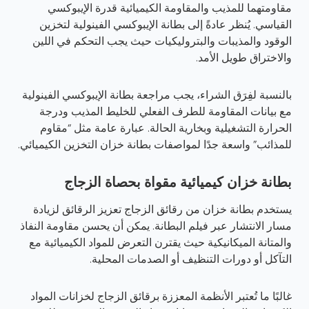
مقاومتهما للمذيب والمقاومة الكيميائية قدرة الإيبوكسي
القياسي. يُنظر عادةً إلى بطانة الإيبوكسي الفينولية لتخزين
الوقود والمذيبات والبتروليكيات حيث يجب التحكم في اللين
والاختراق طويل الأمد.
بالنسبة لفِرَق الشراء، يجب مراجعة بطانة الإيبوكسي الفينولية
مع بيانات المقاومة للطرف الفعلي للخليط المذيب ودرجة
الحرارة التشغيلية وبخارية الحالة. عبارة عامة مثل “مقاوم
للمذائب” واسعة جدًا لمواصفات بطانة خزان التخزين الكيميائي.
بطانة خزان كيميائية مقواة بحصاة الزجاج
يستخدم بطانة خزان من رقائق الزجاج تعزيز الرقائق لزيادة
مسار الانتشار عبر فيلم البطانة. يمكن أن يحسن مقاومة النفاذ
والمتانة الميكانيكية حيث يقترن التعرض للمواد الكيميائية مع
التآكل أو دورات التنظيف أو الصدمات المحلية.
غالبًا ما تُعتبر الأنظمة المعززة برقائق الزجاج لخزانات المواد