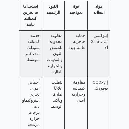
مواد
قوة
القيود
استخداما
البطانة
نموذجية
الرئيسية
ت تخزين
كيميائية
عامة
إيبوكسي
حماية
مقاومة
خدمة
Standar
حاجزية
محدودة
كيميائية
d
عامة جيدة
للحمض
بسيطة،
القوي
ماء، غمر
والمذيبات
متوسط
والحرارة
العالية
إ epoxy
مقاومة
يتطلب
أحماض
نوفولاك
كيميائية
علاجًا
أقوى،
وحرارية
صارمًا
تخزين
أعلى
وتأكيد
البتروكيماو
الوسط
يات،
درجات
حرارة
مرتفعة