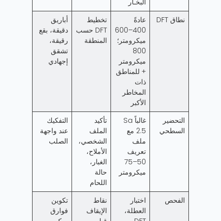
البخـار
نطاق DFT
عادةً
تخطيط
أباريق
400–600
DFT حسب
دقيقة، بقع
ميكرومتر؛
المنطقة
رقيقة،
800
تشقق
ميكرومتر
إجهادي
+ للمناطق
ذات
المخاطر
الأكبر
التحضير
غالباً Sa
تأكيد
التفكيك
السطحي
2.5 مع
الملف
عند واجهة
ملف
الشخصي،
الصلب
تعريف
الأملاح،
50–75
الغبار،
ميكرومتر
حالة
اللحام
الفحص
اختبار
نقاط
تكوين
العطلة،
الإيقاف
فوارق