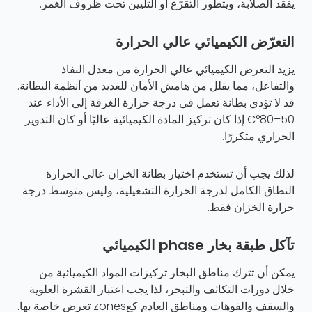
يفقد الصلابة، ويتطور التقرّع أو التليين تحت ظروف الغمر.
التعرّض الكيميائي عالي الحرارة
يزيد التعرض الكيميائي عالي الحرارة من معدل النفاذ
والتفاعل، مما يقلل من هامش الأمان للعديد من أنظمة البطانة.
قد لا تؤدي بطانة تعمل في درجة حرارة الغرفة إلى الأداء عند
50–80°C إذا كان تركيز المادة الكيميائية عاليًا أو كان التدوير
الحراري متكررًا.
لذلك يجب أن تستخدم اختيار بطانة الخزان عالي الحرارة
النطاق الكامل لدرجة الحرارة التشغيلية، وليس متوسط درجة
حرارة الخزان فقط.
تآكل طبقة بخار phase الكيميائي
يمكن أن تترك مناطق البخار تركيزات المواد الكيميائية من
خلال دورات التكاثف والتبخر، لذا يجب اعتبار القشرة العلوية
والسقف والفوهات ومناطق العادم كعzones تعرض خاصة بها.