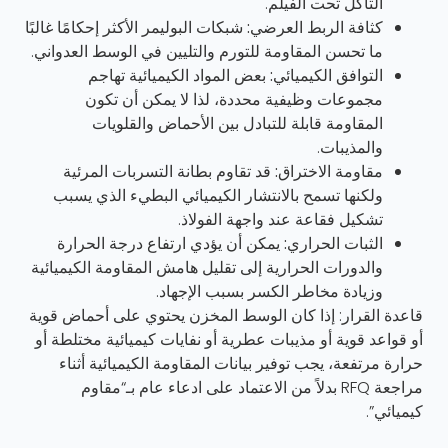
التآكل تحت الفيلم.
كثافة الربط العرضي:
شبكات البوليمر الأكثر إحكامًا غالبًا
ما تحسن المقاومة للتورم والتليين في الوسط العدواني.
التوافق الكيميائي:
بعض المواد الكيميائية تهاجم
مجموعات وظيفية محددة، لذا لا يمكن أن تكون
المقاومة قابلة للتبادل بين الأحماض والقلويات
والمذيبات.
مقاومة الاختراق:
قد تقاوم بطانة التسربات المرئية
ولكنها تسمح بالانتشار الكيميائي البطيء الذي يسبب
تشكيل فقاعة عند واجهة الفولاذ.
الثبات الحراري:
يمكن أن يؤدي ارتفاع درجة الحرارة
والدورات الحرارية إلى تقليل هامش المقاومة الكيميائية
وزيادة مخاطر الكسر بسبب الإجهاد.
قاعدة القرار: إذا كان الوسط المخزن يحتوي على أحماض قوية
أو قواعد قوية أو مذيبات عطرية أو نفايات كيميائية مختلطة أو
حرارة مرتفعة، يجب توفير بيانات المقاومة الكيميائية أثناء
مراجعة RFQ بدلاً من الاعتماد على ادعاء عام بـ“مقاوم
كيميائي”.