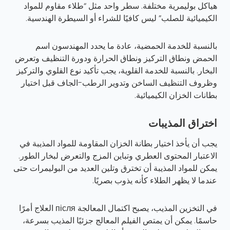
هياكل بوليمرية مختلفة. سطر واحد مثل “طلاء مقاوم للمواد
الكيميائية للصلب” ليس كافيًا للشراء أو السيطرة الهندسية.
بالنسبة للخدمة الحمضية، عادة ما يحدد المهندسون اسم
الحمض ونطاق التركيز ونطاق الحرارة ودورة التنظيف وتعرض
البخار. بالنسبة للخدمة القلوية، يجب تأكيد نوع القلوي والتركيز
وظروف التنظيف الساخن وتدوير الرطب-الجاف قبل اختيار
بطانات الخزان الكيميائية.
اختراق المذيبات
يجب أن يأخذ اختيار بطانة الخزان المقاومة للمواد المذيبة في
الاعتبار المحتوى العطري وتباين المزج والتعرض لبخار الطور.
يمكن للمواد المذيبة أن تخترق وتلين العديد من البوليمرات حتى
عندما لا يظهر الطلاء كأنه يذوب بصريًا.
في التخزين المذيب، يصبح اكتمال المعالجة після العلاج أمرًا
حاسمًا. يمكن أن يمتص الفيلم المعالج جزئيًا المذيب بسرعة،