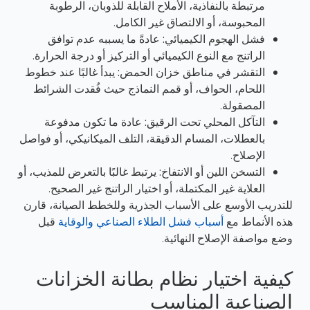
مرتبطة بالنفاذية، الأملاح القابلة للذوبان، الرطوبة
المحبوسة، أو الالتصاق غير الكامل.
فشل الهجوم الكيميائي:
عادةً ما يسببه عدم توافق
الراتنج مع النوع الكيميائي أو التركيز أو درجة الحرارة.
التقشر في مناطق خزان الحمض:
يبدأ غالبًا عند خطوط
اللحام، الحواف، أو قمم النماذج حيث فُقدت الشرائط
المصقولة.
التآكل المحلي تحت الرقيق:
عادة ما تكون مدفوعة
بالعطلات، المسام الدقيقة، التلف الميكانيكي، أو فواصل
الإصلاح.
التسخن اللين أو الانتفاخ:
يرتبط غالبًا بالتعرض للمذيب، أو
العلاية غير المكتملة، أو اختيار الراتنج غير الصحيح.
للتدريب الأوسع على الأسباب الجذرية وللخطط الصيانة، قارن
هذه الأنماط مع
أسباب فشل الطلاء الصناعي والوقاية
قبل
وضع مواصفة الإصلاح النهائية.
كيفية اختيار نظام بطانة الخزانات
الصناعية المناسب