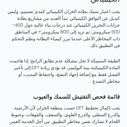
يجب اعتبار سمك بطانة الخزان الكيميائي كمدى تصميم، وليس
كبديل عن التوافق الكيميائي. تبدأ العديد من مشاريع بطانة
خزانات التخزين الكيميائي عند درجات بناء عالية حول 400–
600 ميكرومتر، ثم تزيد إلى 800 ميكرومتر+ في المناطق
ذات المخاطر الأعلى عندما تبرر كيمياء البطانة ونظم التحكم
في التطبيق ذلك.
الطبقة السميكة لا تحل مشكلة عدم تطابق الراتنج. إذا هاجمت
المادة الكيميائية بنية البوليمر، قد يؤدي زيادة DFT إلى تأخير
الفشل فقط مع إضافة إجهاد النضج، واحتفاظ المذيب، أو
مخاطر التصدع.
قائمة فحص التفتيش للسمك والعيوب
يجب إكمال تخطيط DFT حسب منطقة الخزان لأن الأرضية،
والدرع السفلي، والدرع العلوي، والسقف، والفوهات، وخيوط
اللحام لا تشارك نفس مخاطر التطبيق. من أجل الخدمة الغمر،