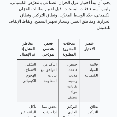
يجب أن يبدأ اختيار عزل الخزان الصناعي بالتعرّض الكيميائي،
وليس أسماء فئات المنتجات. قبل اختيار بطانات الخزان
الكيميائي، حدّد الوسط المخزّن، ونطاق التركيز، ونطاق
الحرارة، ومناطق الغمر، ومعيار تجهيز السطح، ونقاط الإيقاف
للتفتيش.
عنصر
مدخلات
فحص
مخاطر
الاختيار
المشروع
هندسي
الفشل إذا
المطلوبة
نموذجي
تم الإهمال
قائمة
حمض،
التأكد من
التليّف،
المواد
قاعدة،
التوافق مع
الانتفاخ،
الكيميائية
مذيب،
بيانات
الهجوم
وسيط
المقاومة
الكيميائي
نفايات،
مواد
تنظيف
نطاق
التركيز
تحقق مما
تآكل
التركيز
العادي
إذا حدثت
الراتنج غير