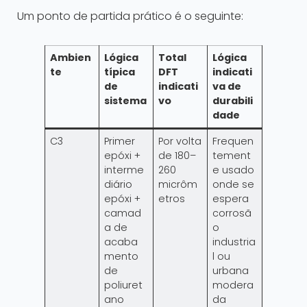
Um ponto de partida prático é o seguinte:
Ambien
Lógica
Total
Lógica
te
típica
DFT
indicati
de
indicati
va de
sistema
vo
durabili
dade
C3
Primer
Por volta
Frequen
epóxi +
de 180–
tement
interme
260
e usado
diário
micrôm
onde se
epóxi +
etros
espera
camad
corrosã
a de
o
acaba
industria
mento
l ou
de
urbana
poliuret
modera
ano
da