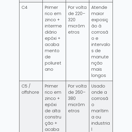
C4
Primer
Por volta
Atende
rico em
de 220–
maior
zinco +
320
exposiç
interme
micrôm
ão à
diário
etros
corrosã
epóxi +
o e
acaba
intervalo
mento
s de
de
manute
poliuret
nção
ano
mais
longos
C5 /
Primer
Por volta
Usado
offshore
rico em
de 260–
onde a
zinco +
380
corrosã
epóxi
micrôm
o
de alta
etros
marítim
constru
a ou
ção +
industria
acaba
l