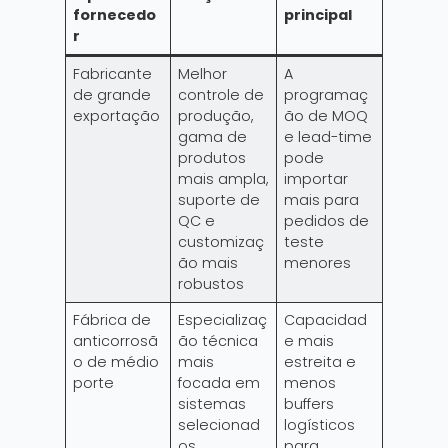
fornecedo
principal
r
Fabricante
Melhor
A
de grande
controle de
programaç
exportação
produção,
ão de MOQ
gama de
e lead-time
produtos
pode
mais ampla,
importar
suporte de
mais para
QC e
pedidos de
customizaç
teste
ão mais
menores
robustos
Fábrica de
Especializaç
Capacidad
anticorrosã
ão técnica
e mais
o de médio
mais
estreita e
porte
focada em
menos
sistemas
buffers
selecionad
logísticos
os
para