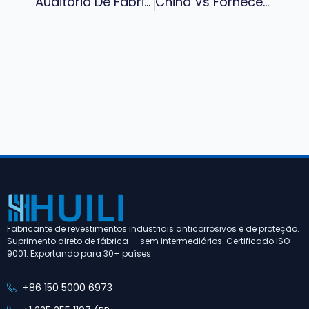
Auditoria De Fábrica De Revestimentos Industriais: Uma Lista De Verificação De 10 Itens Para Compradores Globais
China Vs Fornecedores Globais De Revestimentos: Comparação De Custo, Qualidade E Desempenho Para Projetos Industriais (2026)
Fabricante de revestimentos industriais anticorrosivos e de proteção.
Suprimento direto de fábrica — sem intermediários. Certificado ISO
9001. Exportando para 30+ países.
+86 150 5000 6973