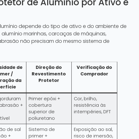
tetor de Alumínio por Ativo e
alumínio depende do tipo de ativo e do ambiente de
 de alumínio marinhas, carcaças de máquinas,
 abrasão não precisam do mesmo sistema de
sidade de
Direção do
Verificação do
imer /
Revestimento
Comprador
ração da
Protetor
erfície
gorduram
Primer epóxi +
Cor, brilho,
 abrasão +
cobertura
resistência às
superior de
intempéries, DFT
ível
poliuretano
o de sal
Sistema de
Exposição ao sal,
são +
primer +
risco de imersão,