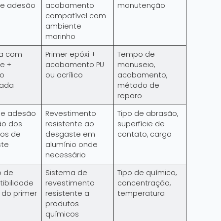
de adesão
acabamento
manutenção
compatível com
ambiente
marinho
a com
Primer epóxi +
Tempo de
e +
acabamento PU
manuseio,
o
ou acrílico
acabamento,
lada
método de
reparo
de adesão
Revestimento
Tipo de abrasão,
ão dos
resistente ao
superfície de
tos de
desgaste em
contato, carga
te
alumínio onde
necessário
o de
Sistema de
Tipo de químico,
ibilidade
revestimento
concentração,
 do primer
resistente a
temperatura
produtos
químicos