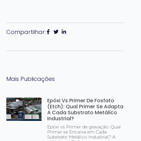
Compartilhar:
Mais Publicações
Epóxi Vs Primer De Fosfato
(Etch): Qual Primer Se Adapta
A Cada Substrato Metálico
Industrial?
Epóxi vs Primer de gravação: Qual
Primer se Encaixa em Cada
Substrato Metálico Industrial? A