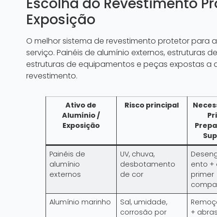
Escolha do Revestimento Pro
Exposição
O melhor sistema de revestimento protetor para 
serviço. Painéis de alumínio externos, estruturas
estruturas de equipamentos e peças expostas a
revestimento.
Ativo de
Risco principal
Neces
Alumínio /
Pr
Exposição
Prepa
Sup
Painéis de
UV, chuva,
Desen
alumínio
desbotamento
ento +
externos
de cor
primer
compat
Alumínio marinho
Sal, umidade,
Remoçã
corrosão por
+ abra