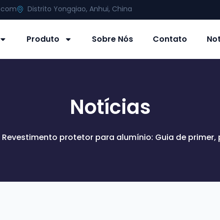
g.com
Distrito Yongqiao, Anhui, China
Produto
Sobre Nós
Contato
Not
Notícias
 Revestimento protetor para alumínio: Guia de primer,