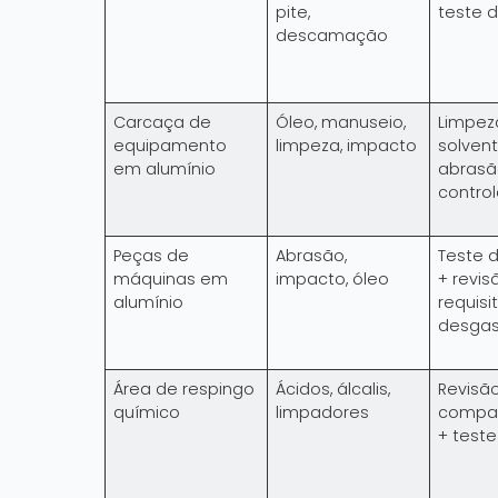
pite,
teste 
descamação
Carcaça de
Óleo, manuseio,
Limpez
equipamento
limpeza, impacto
solvent
em alumínio
abrasã
contro
Peças de
Abrasão,
Teste 
máquinas em
impacto, óleo
+ revis
alumínio
requisi
desgas
Área de respingo
Ácidos, álcalis,
Revisã
químico
limpadores
compat
+ teste