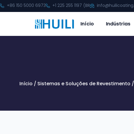
+86 150 5000 6973
+1 225 255 1197 (BR
info@huilicoatin
Início
Indústrias
Início
/
Sistemas e Soluções de Revestimento
/