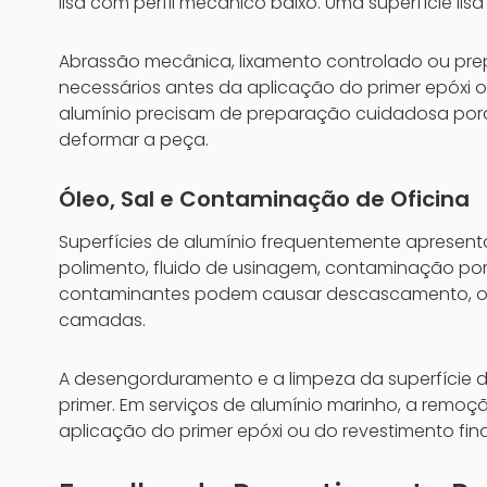
lisa com perfil mecânico baixo. Uma superfície l
Abrassão mecânica, lixamento controlado ou pr
necessários antes da aplicação do primer epóxi o
alumínio precisam de preparação cuidadosa por
deformar a peça.
Óleo, Sal e Contaminação de Oficina
Superfícies de alumínio frequentemente apresentam
polimento, fluido de usinagem, contaminação por
contaminantes podem causar descascamento, olh
camadas.
A desengorduramento e a limpeza da superfície 
primer. Em serviços de alumínio marinho, a remoç
aplicação do primer epóxi ou do revestimento fina