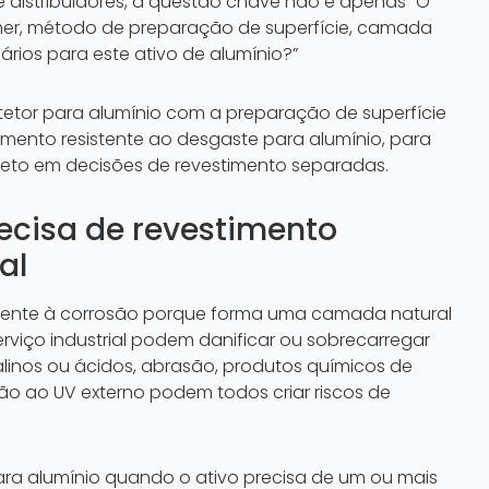
 distribuidores, a questão chave não é apenas “O
imer, método de preparação de superfície, camada
ios para este ativo de alumínio?”
tetor para alumínio com a preparação de superfície
timento resistente ao desgaste para alumínio, para
jeto em decisões de revestimento separadas.
recisa de revestimento
al
stente à corrosão porque forma uma camada natural
rviço industrial podem danificar ou sobrecarregar
alinos ou ácidos, abrasão, produtos químicos de
ão ao UV externo podem todos criar riscos de
ara alumínio quando o ativo precisa de um ou mais