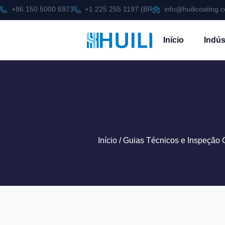
+86 150 5000 6973
+1 225 255 1197 (BR
info@huilicoating.
Início
Indús
Início
/
Guias Técnicos e Inspeção
O