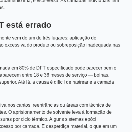
amento fina, e vice-versa. As camadas individuais têm
as.
 está errado
ente vem de um de três lugares: aplicação de
ição excessiva do produto ou sobreposição inadequada nas
mada em 80% de DFT especificado pode parecer bem e
aparecem entre 18 e 36 meses de serviço — bolhas,
rior. Até lá, a causa é difícil de rastrear e a camada
va nos cantos, reentrâncias ou áreas com técnica de
es. O aprisionamento de solvente leva à formação de
uras por ciclo térmico. Alguns sistemas epóxi
cesso por camada. E desperdiça material, o que em um