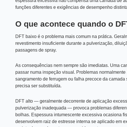
espessura excessiva não compensa uma camada de acab
funções diferentes e exigências de desempenho distint
O que acontece quando o DFT
DFT baixo é o problema mais comum na prática. Geralm
revestimento insuficiente durante a pulverização, dilu
passagens de spray.
As consequências nem sempre são imediatas. Uma ca
passar numa inspeção visual. Problemas normalmente 
sangramento de ferrugem ou falha precoce da camada supe
precisa ser substituída.
DFT alto — geralmente decorrente de aplicação excessi
pulverização inadequada — provoca problemas diferent
bolhas. Espessura intumescente excessiva ocasiona fiss
desenvolvem
raiz de estresse interna
se aplicado em ex