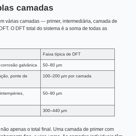
plas camadas
 em várias camadas — primer, intermediária, camada de
FT. O DFT total do sistema é a soma de todas as
Faixa típica de DFT
 corrosão galvânica
50–80 µm
ução, ponte de
100–200 µm por camada
 intempéries,
50–80 µm
300–440 µm
 não apenas o total final. Uma camada de primer com