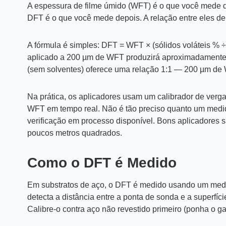
A espessura de filme úmido (WFT) é o que você mede d
DFT é o que você mede depois. A relação entre eles dep
A fórmula é simples:
DFT = WFT × (sólidos voláteis % ÷
aplicado a 200 µm de WFT produzirá aproximadamente
(sem solventes) oferece uma relação 1:1 — 200 µm de
Na prática, os aplicadores usam um calibrador de vergal
WFT em tempo real. Não é tão preciso quanto um medid
verificação em processo disponível. Bons aplicadores 
poucos metros quadrados.
Como o DFT é Medido
Em substratos de aço, o DFT é medido usando um medid
detecta a distância entre a ponta de sonda e a superfíci
Calibre-o contra aço não revestido primeiro (ponha o ga