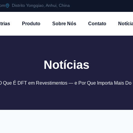
com
Distrito Yongqiao, Anhui, China
trias
Produto
Sobre Nós
Contato
Notíci
Notícias
 Que É DFT em Revestimentos — e Por Que Importa Mais Do 