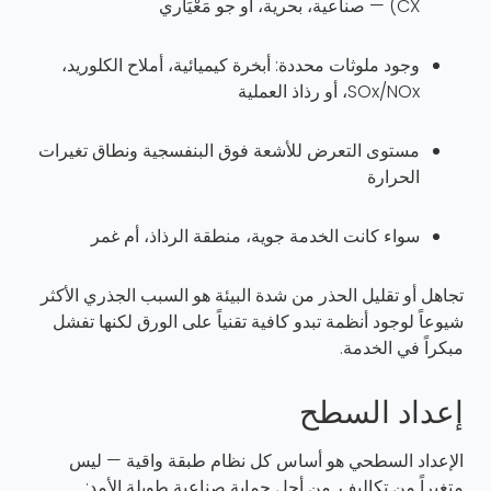
CX) — صناعية، بحرية، أو جو مَعْيَاري
وجود ملوثات محددة: أبخرة كيميائية، أملاح الكلوريد،
SOx/NOx، أو رذاذ العملية
مستوى التعرض للأشعة فوق البنفسجية ونطاق تغيرات
الحرارة
سواء كانت الخدمة جوية، منطقة الرذاذ، أم غمر
تجاهل أو تقليل الحذر من شدة البيئة هو السبب الجذري الأكثر
شيوعاً لوجود أنظمة تبدو كافية تقنياً على الورق لكنها تفشل
مبكراً في الخدمة.
إعداد السطح
الإعداد السطحي هو أساس كل نظام طبقة واقية — ليس
متغيراً من تكاليف. من أجل حماية صناعية طويلة الأمد: