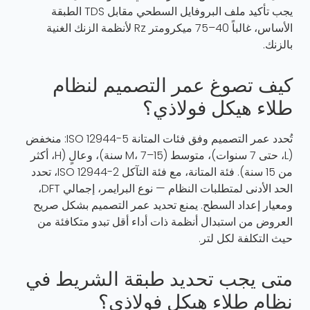
يجب تأكيد ملف البروفايل السطحي مقابل TDS الطبقة
الأساس، غالباً 40–75 ميكرومتر Rz لأنظمة الزنك الغنية
بالزنك.
كيف تصوغ عمر التصميم لنظام
طلاء هيكل فولاذي؟
تُحدد عمر التصميم وفق فئات المتانة ISO 12944-5: منخفض
(L، حتى 7 سنوات)، متوسط (M، 7–15 سنة)، وعالٍ (H، أكثر
من 15 سنة). فئة المتانة، مع فئة التآكل ISO 12944-2، تحدد
الحد الأدنى لمتطلبات النظام — نوع البرايمر، إجمالي DFT،
ومعيار إعداد السطح. يمنع تحديد عمر التصميم بشكل صريح
العروض من استبدال أنظمة ذات أداء أقل تبدو متكافئة من
حيث التكلفة لكل لتر.
متى يجب تحديد طبقة الشريط في
نظام طلاء هيكل فولاذي؟