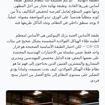
الطبقة النهائية — لم يتم تصميمه أبدًا كنظام منسق. طبقة
أساس تقررها العادة، وطبقة نهائية تختار من أجل المظهر،
وجهاً تجهيز السطح يُعامل كفرصة لتخفيض التكاليف بدلاً من
كونه متطلباً هندسياً. على الورق، تبدو المواصفة مقبولة. عملياً،
لا يوجد منطق داخلي في النظام، وتجد التآكل طريقها فيه.
طبقة الأساس الغنية بزنك الإيبوكس هي الأساس لمعظم
أنظمة طلاء الهياكل الفولاذية المصممة بشكل صحيح في بيئات
C4–C5 — لكن اختيار الطبقة الأساسية الصحيحة هو قرار
واحد فقط ضمن سلسلة من الاختيارات الهندسية المعتمدة
على بعضها البعض. هذه الدليل مخصص للمهندسين ومديري
المشاريع والمشترين الفنيين الذين يحتاجون إلى فهم ما هو
نظام طلاء الهيكل الفولاذي، كيف يجب تصميمه، ولماذا يؤدي
التفكير على مستوى النظام إلى نتائج أفضل من اختيار منتج
فردي.