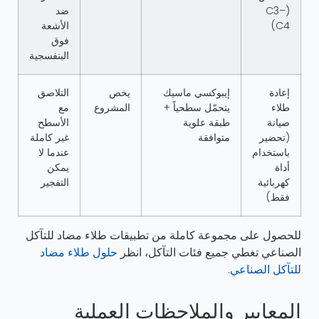
(C3–
ضد
C4)
الأشعة
فوق
البنفسجية
إعادة
إيبوكسي ماسيك
يخص
التلاصق
طلاء
يتحمّل سطحياً +
المشروع
مع
صيانة
طبقة علوية
الأسطح
(تحضير
متوافقة
غير كاملة
باستخدام
عندما لا
أداة
يمكن
كهربائية
التفجير
فقط)
للحصول على مجموعة كاملة من تطبيقات طلاء مضاد للتآكل
الصناعي تغطي جميع فئات التآكل، انظر
حلول طلاء مضاد
للتآكل الصناعي
.
المعايير والملاحظات العملية