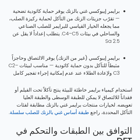
برايمر إيبوكسي غني بالزنك
يوفر حماية كاثودية تضحية
— تقرّب جزيئات الزنك من التآكل لحماية ركيزة الصلب،
مما يجعله الخيار القياسي للبرايمر للصلب الصناعي
والساحلي في بيئات C4–C5. يتطلب إعداداً لا يقل عن
Sa 2.5
برايمر إيبوكسي (غير من الزنك)
يوفر الالتصاق وحاجزاً
مثبطاً للتآكل بدون حماية كاثودية — مناسب لبيئات C2–
C3 ولإعادة الطلاء عند عدم إمكانية إجراء تفجير كامل
استخدام كيمياء برايمر خاطئة للبيئة ينتج تآكلاً تحت الفيلم أو
فقداناً للالتصاق لا يمكن للطبقة الوسطى والطبقة العليا
تعويضه. لخيارات منتجات برايمر غني بالزنك مطابقة لفئات
التآكل المحددة، راجع
طبقة أساس غني بالزنك للصلب سلسلة
.
التوافق بين الطبقات والتحكم في