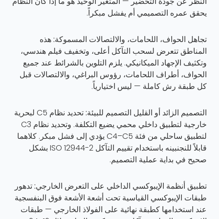
النظر عن جودة التحضير — المتغير الوحيد هو ما إذا كان النظام
يحقق عمره التصميمي أم يفشل مبكراً.
تجاهل الحواف، اللحامات، والالتصالات المسموكة:
هذه
المناطق تتعرض لسحب التآكل أعلى، وتخفيف فيلم هندسي،
وتكثيف الإجهاد الميكانيكي. يلزم التلوين بالشرائط عند جميع
الحواف، أطراف اللحامات، رؤوس البراغي، والالتصالات قبل
كل طبقة رش كاملة — ليس اختيارياً.
التصميم الزائد أو القليل التصميم للبيئة:
تحديد نظام C5 لبحرية
خارجية لتطبيق داخلي محمي يضيع التكلفة. وتحديد نظام C3
لتطبيق ساحلي من فئة C4–C5 يؤدي إلى فشل مبكر. كلاهما
قابلاً للنجنبينه باستخدام تقييم التآكل ISO 12944-2 بشكل
صحيح في بداية عملية التصميم.
تطبيق أنظمة الإيبوكسي الداخلي على التعرض الخارجي:
تدهور
طبقات الإيبوكسي القياسية تحت أشعة الأشعة فوق البنفسجية
عند استخدامها كطبقة نهائية على الفولاذ الخارجي — طبقات