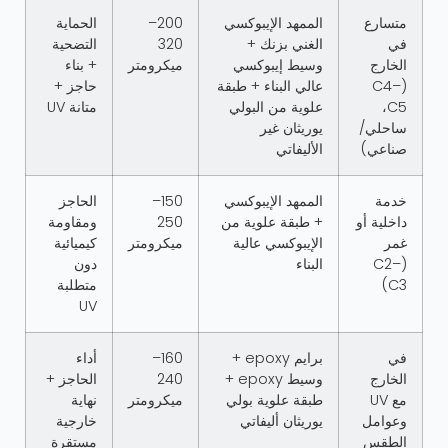
متسارع
الممهد الإيبوكسي
200–
الحماية
في
الغني بزنك +
320
التضحية
الخارج
وسيط إيبوكسي
ميكرومتر
+ بناء
(C4–
عالي البناء + طبقة
حاجز +
C5،
علوية من البولي
متانة UV
ساحلي/
يوريثان غير
صناعي)
الأليفاتي
خدمة
الممهد الإيبوكسي
150–
الحاجز
داخلية أو
+ طبقة علوية من
250
ومقاومة
غمر
الإيبوكسي عالية
ميكرومتر
كيميائية
(C2–
البناء
دون
C3)
متطلبة
UV
في
برايم epoxy +
160–
أداء
الخارج
وسيط epoxy +
240
الحاجز +
مع UV
طبقة علوية بولي
ميكرومتر
نهاية
وعوامل
يوريثان أليفاتي
خارجية
الطقس
مستقرة