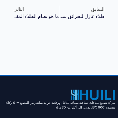
السابق
التالي
طلاء عازل للحرائق بمسحوق التخثر للصلب: دليل التصنيف 60/90/120 دقيقة
ما هو نظام الطلاء المقاوم للصدى ولماذا يهم
شركة تصنيع طلاءات صناعية مضادة للتآكل ووقائية. توريد مباشر من المصنع — بلا وكلاء.
معتمدة ISO 9001. تصدير إلى أكثر من 30 دولة.