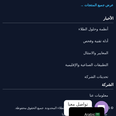
عرض جميع المنتجات →
الأخبار
أنظمة وحلول الطلاء
أدلة تقنية وفحص
المعايير والامتثال
التطبيقات الصناعية والإقليمية
تحديثات الشركة
Portuguese
الشركة
Russian
معلومات عنا
French
تواصل معنا
English
© 2025 شركة Anhui HUILI لتقنيات الطلاء المحدودة. جميع الحقوق محفوظة.
سياسة الخصوصية
اتصل بنا
Arabic