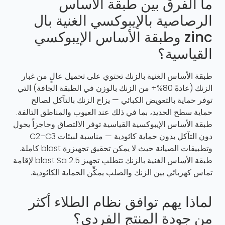
ما الفرق بين طبقة الأساس
الرصاصية بالإيبوكسي الغنية بال
zinc وطبقة الأساس الإيبوكسي
القياسية؟
طبقة الأساس الغنية بالزنك تحتوي على تحميل عالٍ من غبار
الزنك (عادةً 80%+ من الزنك بالوزن في الطبقة الجافة) التي
توفر حماية بالتعويض الكبائي — يزاح الزنك بالتآكل لصالح
حماية سطح الحديد، بما في ذلك عند العيوب والمناطق التالفة.
طبقة الأساس الإيبوكسية القياسية توفر الالتصاق وحاجزاً يحول
دون التآكل بدون حماية كاثودية — مناسبة لبيئات C2–C3
وتطبيقات الصيانة حيث لا يمكن تحقيق تجهيزرة blast كاملة.
طبقة الأساس الغنية بالزنك تتطلب تجهيز blast Sa 2.5 لإقامة
تماس كهربائي بين الزنك والصلب يمكِّن الحماية الكاثودية.
لماذا يهم توافق نظام الطلاء أكثر
من جودة المنتج الفردي؟