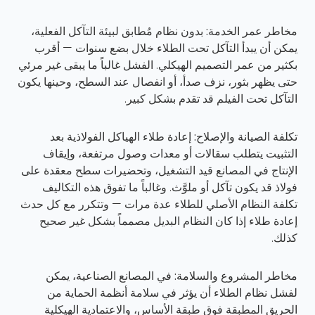
مخاطر عمر الخدمة:
بدون نظام مُطابق لبيئة التآكل الفعلية،
يمكن أن يبدأ التآكل تحت الطلاء خلال بضع سنوات — أقرب
بكثير من عمر التصميم الهيكلي. الفشل غالباً ما يبقى غير مرئي
حتى يظهر بثور، نزف صدأ، أو انفصال عند السطح، وحينها يكون
التآكل تحت الفيلم قد تقدم بشكل كبير.
تكلفة الصيانة والإصلاح:
إعادة طلاء الهياكل الفولاذية بعد
التثبيت يتطلب سقالات أو معدات وصول مرتفعة، وإيقاف
الإنتاج في المصانع قيد التشغيل، وتحضيرات سطح معقدة على
فولاذ قد يكون تآكل أو ملوَّث. وغالباً ما تفوق هذه التكاليف
تكلفة النظام الأصلي للطلاء عدة مرات — وتتكرر مع كل حدث
إعادة طلاء إذا كان النظام البديل مصمماً بشكل غير صحيح
كذلك.
مخاطر المشروع والسلامة:
في المصانع الصناعية، يمكن
لفشل نظام الطلاء أن يؤثر في سلامة أنظمة الحماية من
الحريق المطبقة فوق طبقة الأساس، والاعتمادية الهيكلية