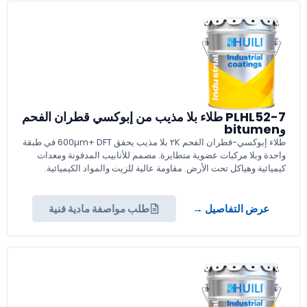
PLHL52-7 طلاء بلا مذيب من إبوكسي قطران الفحم
وbitumen
طلاء إبوكسي-قطران الفحم ٢K بلا مذيب يحقق 600µm+ DFT في طبقة
واحدة وبلا مركبات عضوية متطايرة. مصمم للأنابيب المدفونة ومعدات
كيميائية وهياكل تحت الأرض. مقاومة عالية للزيت والمواد الكيميائية.
عرض التفاصيل →
طلب مواصفة مادية فنية