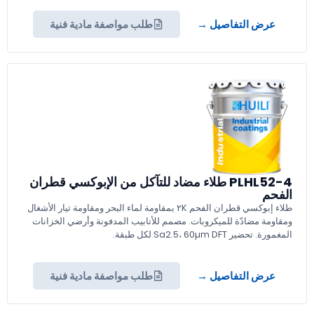
عرض التفاصيل →
طلب مواصفة مادية فنية
PLHL52-4 طلاء مضاد للتآكل من الإبوكسي قطران
الفحم
طلاء إبوكسي قطران الفحم ٢K بمقاومة لماء البحر ومقاومة تيار الأشغال
ومقاومة مضادّة للميكروبات. مصمم للأنابيب المدفونة وأرضي الخزانات
المغمورة. تحضير Sa2.5، 60µm DFT لكل طبقة.
عرض التفاصيل →
طلب مواصفة مادية فنية