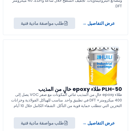
ومصانع البتروكيماويات. تجفيف السطح خلال ساعة واحدة، 40 ميكرومتر
DFT.
عرض التفاصيل →
طلب مواصفة مادية فنية
PLH-50 طلاء epoxy خالٍ من المذيب
طلاء epoxy خالٍ من المذيب ثنائي المكونات مع صفر VOC يصل إلى
400 ميكرومتر+ DFT في تطبيق واحد. مناسب للهياكل الفولاذية وخزانات
التخزين التي تتطلب حماية قوية من التآكل. الشفاء الكامل خلال 10 أيام.
عرض التفاصيل →
طلب مواصفة مادية فنية