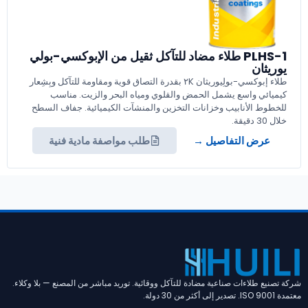
PLHS-1 طلاء مضاد للتآكل ثقيل من الإبوكسي-بولي
يوريثان
طلاء إبوكسي-بولِيوريثان ٢K بقدرة التصاق قوية ومقاومة للتآكل وبِشِعار
كيميائي واسع يشمل الحمض والقلوي ومياه البحر والزيت. مناسب
للخطوط الأنابيب وخزانات التخزين والمنشآت الكيميائية. جفاف السطح
خلال 30 دقيقة.
عرض التفاصيل →
طلب مواصفة مادية فنية
شركة تصنيع طلاءات صناعية مضادة للتآكل ووقائية. توريد مباشر من المصنع — بلا وكلاء.
معتمدة ISO 9001. تصدير إلى أكثر من 30 دولة.