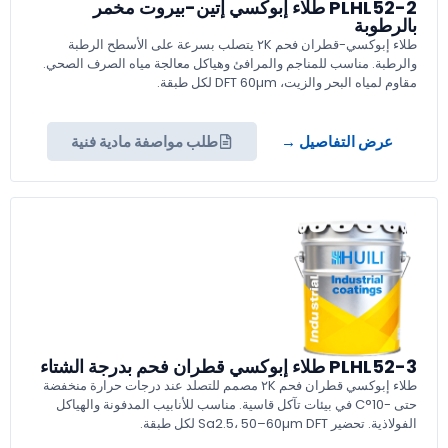
PLHL52-2 طلاء إبوكسي إتين-بيروت مخمر
بالرطوبة
طلاء إبوكسي-قطران فحم ٢K يتصلب بسرعة على الأسطح الرطبة
والرطبة. مناسب للمناجم والمرافئ وهياكل معالجة مياه الصرف الصحي.
مقاوم لمياه البحر والزيت، DFT 60µm لكل طبقة.
عرض التفاصيل →
طلب مواصفة مادية فنية
PLHL52-3 طلاء إبوكسي قطران فحم بدرجة الشتاء
طلاء إبوكسي قطران فحم ٢K مصمم للتصلد عند درجات حرارة منخفضة
حتى -10°C في بيئات تآكل قاسية. مناسب للأنابيب المدفونة والهياكل
الفولاذية. تحضير Sa2.5، 50–60µm DFT لكل طبقة.