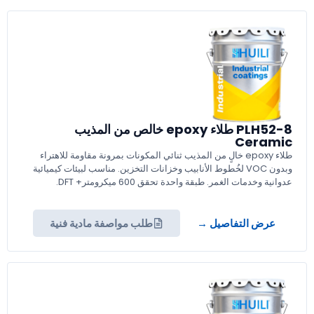
PLH52-8 طلاء epoxy خالص من المذيب
Ceramic
طلاء epoxy خالٍ من المذيب ثنائي المكونات بمرونة مقاومة للاهتراء
وبدون VOC لخُطوط الأنابيب وخزانات التخزين. مناسب لبيئات كيميائية
عدوانية وخدمات الغمر. طبقة واحدة تحقق 600 ميكرومتر+ DFT.
عرض التفاصيل →
طلب مواصفة مادية فنية