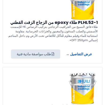
PLHL52-1 طلاء epoxy من الزجاج الزفت القطني
طلاء فائق النسيج من الجرافيت الزجاجي بتركيب الرصاص ٢K للإسمنت
الأسمنتي والصلب المدفون والمغمور والخزانات الخرسانية. مقاومة
استثنائية للماء وفيلم مقاوم للتآكل للأقفاص تحت الأرض وم داخل المناجم.
إجمالي DFT 250µm+.
عرض التفاصيل →
طلب مواصفة مادية فنية