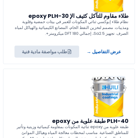
طلاء مقاوم للتآكل كثيف الإ epoxy PLH-30
نظام طلاء إبوكسي ثنائي المكونات للغمر في بيئات حمضية وقلوية
ومذيبات. مصمم لتخزين النفط الخام، المصانع الكيميائية والهياكل لمياه
الصرف. تجهيز Sa2.5، إجمالي DFT 180 ميكرومتر+.
عرض التفاصيل →
طلب مواصفة مادية فنية
PLH-40 طبقة علوية من epoxy
طبقة علوية من epoxy ثنائية المكونات بمقاومة كيميائية وزيتية وتأثير
للمناطق الصناعية. مناسب لمحطات معالجة المياه وهياكل الموانئ