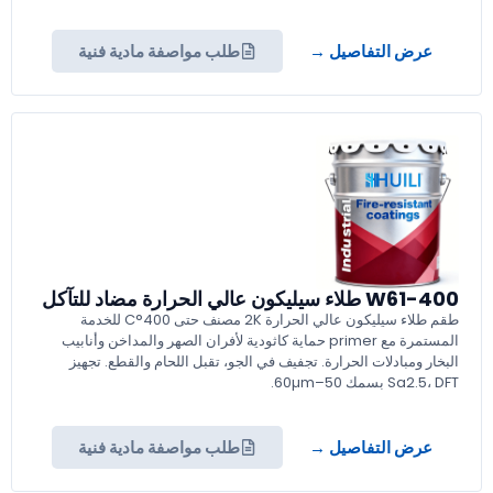
عرض التفاصيل →
طلب مواصفة مادية فنية
W61-400 طلاء سيليكون عالي الحرارة مضاد للتآكل
طقم طلاء سيليكون عالي الحرارة 2K مصنف حتى 400°C للخدمة
المستمرة مع primer حماية كاثودية لأفران الصهر والمداخن وأنابيب
البخار ومبادلات الحرارة. تجفيف في الجو، تقبل اللحام والقطع. تجهيز
Sa2.5، DFT بسمك 50–60µm.
عرض التفاصيل →
طلب مواصفة مادية فنية