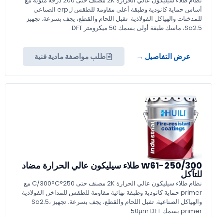
نظام طلاء سيليكون عالي الحرارة 2K مصنف حتى 200 درجة مئوية مع
أساس حماية كاثودية وطبقة أعلى مقاومة للطقس لerp الصناعي
للمدخنات والهياكل الفولاذية. تقبل اللحام والقطع، يجف بسرعة. تجهيز
Sa2.5، ماسك طبقة أولى بسمك 50 ميكرومتر DFT.
عرض التفاصيل →
طلب مواصفة مادية فنية
W61-250/300 طلاء سيليكون عالي الحرارة مضاد
للتآكل
نظام طلاء سيليكون عالي الحرارة 2K مصنف حتى 250°C/300°C مع
primer حماية كاثودية وطبقة نهائية مقاومة للطقس للمداخن الفولاذية
والهياكل الصناعية. تقبل اللحام والقطع، يجف بسرعة. تجهيز Sa2.5،
primer بسمك 50µm DFT.