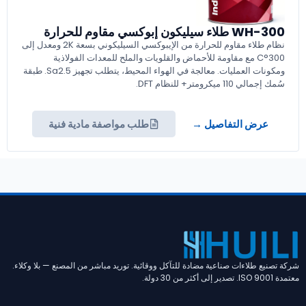
WH-300 طلاء سيليكون إبوكسي مقاوم للحرارة
نظام طلاء مقاوم للحرارة من الإيبوكسي السيليكوني بسعة 2K ومعدل إلى
300°C مع مقاومة للأحماض والقلويات والملح للمعدات الفولاذية
ومكونات العمليات. معالجة في الهواء المحيط، يتطلب تجهيز Sa2.5. طبقة
سُمك إجمالي 110 ميكرومتر+ للنظام DFT.
عرض التفاصيل →
طلب مواصفة مادية فنية
شركة تصنيع طلاءات صناعية مضادة للتآكل ووقائية. توريد مباشر من المصنع — بلا وكلاء.
معتمدة ISO 9001. تصدير إلى أكثر من 30 دولة.