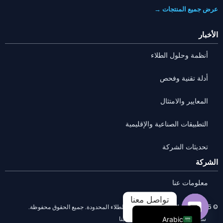
عرض جميع المنتجات →
الأخبار
أنظمة وحلول الطلاء
أدلة تقنية وفحص
المعايير والامتثال
التطبيقات الصناعية والإقليمية
تحديثات الشركة
Portuguese
الشركة
Russian
معلومات عنا
French
تواصل معنا
English
© 2025 شركة Anhui HUILI لتقنيات الطلاء المحدودة. جميع الحقوق محفوظة.
سياسة الخصوصية
اتصل بنا
Arabic