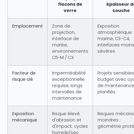
flocons de
épaisseur d
verre
couche
Emplacement
Zone de
Exposition
projection,
atmosphérique
interface de
marine, C3–C4,
marée,
interfaces moin
environnements
sévères
C5-M / CX
Facteur de
Imperméabilité
Projets sensible
risque clé
exceptionnelle
budget avec cy
requise; longs
de maintenanc
intervalles de
planifiés
maintenance
Exposition
Risque élevé
Risques mécani
mécanique
d'abrasion et
moindres ;
d'impact; cycles
géométrie prot
humide/sec