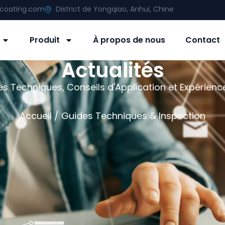
icoating.com
District de Yongqiao, Anhui, Chine
Produit
À propos de nous
Contact
Actualités
 Techniques, Conseils d'Application et Expérience
Accueil
/ Guides Techniques & Inspection