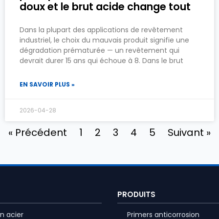
doux et le brut acide change tout
Dans la plupart des applications de revêtement
industriel, le choix du mauvais produit signifie une
dégradation prématurée — un revêtement qui
devrait durer 15 ans qui échoue à 8. Dans le brut
EN SAVOIR PLUS »
2026-04-28
« Précédent
1
2
3
4
5
Suivant »
PRODUITS
n acier
Primers anticorrosion