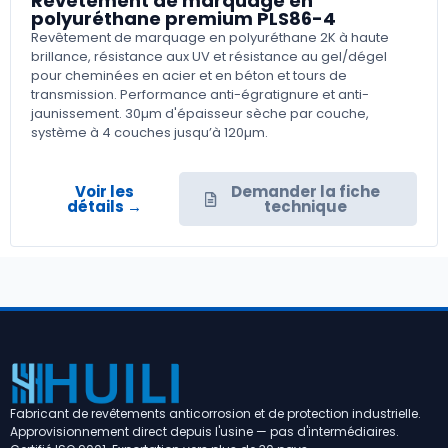
Revêtement de marquage en
polyuréthane premium PLS86-4
Revêtement de marquage en polyuréthane 2K à haute
brillance, résistance aux UV et résistance au gel/dégel
pour cheminées en acier et en béton et tours de
transmission. Performance anti-égratignure et anti-
jaunissement. 30µm d'épaisseur sèche par couche,
système à 4 couches jusqu’à 120µm.
Voir les
Demander la fiche
détails →
technique
Fabricant de revêtements anticorrosion et de protection industrielle.
Approvisionnement direct depuis l'usine — pas d'intermédiaires.