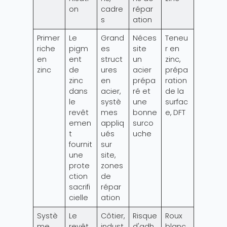
on
cadre
répar
s
ation
Primer
Le
Grand
Néces
Teneu
riche
pigm
es
site
r en
en
ent
struct
un
zinc,
zinc
de
ures
acier
prépa
zinc
en
prépa
ration
dans
acier,
ré et
de la
le
systè
une
surfac
revêt
mes
bonne
e, DFT
emen
appliq
surco
t
ués
uche
fournit
sur
une
site,
prote
zones
ction
de
sacrifi
répar
cielle
ation
Systè
Le
Côtier,
Risque
Roux
me
revêt
indust
d'adh
blanc,