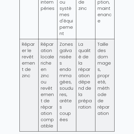
intem
ou
de
ption,
péries
systè
zinc
maint
mes
enanc
d'équi
e
peme
nt
Répar
Répar
Zones
La
Taille
er le
ation
galva
qualit
des
revêt
locale
nisée
é de
dom
emen
riche
s
la
mage
t de
en
endo
répar
s,
zinc
zinc
mma
ation
propr
ou
gées,
dépe
eté,
revêt
soudu
nd de
méth
emen
res,
la
ode
t de
arête
prépa
de
répar
s
ration
répar
ation
coup
ation
comp
ées
atible