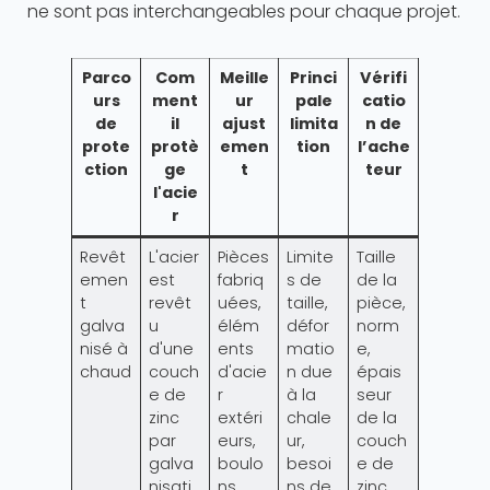
ne sont pas interchangeables pour chaque projet.
Parco
Com
Meille
Princi
Vérifi
urs
ment
ur
pale
catio
de
il
ajust
limita
n de
prote
protè
emen
tion
l’ache
ction
ge
t
teur
l'acie
r
Revêt
L'acier
Pièces
Limite
Taille
emen
est
fabriq
s de
de la
t
revêt
uées,
taille,
pièce,
galva
u
élém
défor
norm
nisé à
d'une
ents
matio
e,
chaud
couch
d'acie
n due
épais
e de
r
à la
seur
zinc
extéri
chale
de la
par
eurs,
ur,
couch
galva
boulo
besoi
e de
nisati
ns,
ns de
zinc