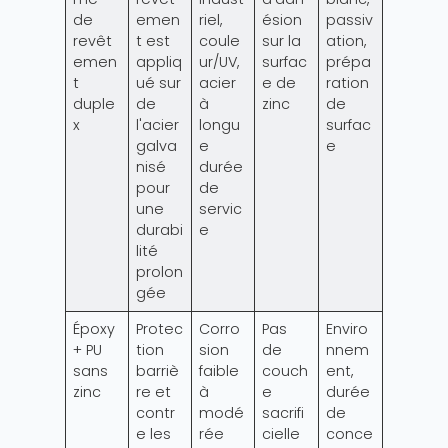
de
emen
riel,
ésion
passiv
revêt
t est
coule
sur la
ation,
emen
appliq
ur/UV,
surfac
prépa
t
ué sur
acier
e de
ration
duple
de
à
zinc
de
x
l'acier
longu
surfac
galva
e
e
nisé
durée
pour
de
une
servic
durabi
e
lité
prolon
gée
Époxy
Protec
Corro
Pas
Enviro
+ PU
tion
sion
de
nnem
sans
barriè
faible
couch
ent,
zinc
re et
à
e
durée
contr
modé
sacrifi
de
e les
rée
cielle
conce