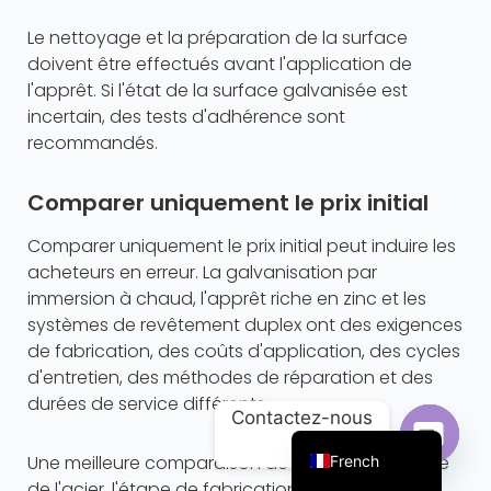
Le nettoyage et la préparation de la surface
doivent être effectués avant l'application de
l'apprêt. Si l'état de la surface galvanisée est
incertain, des tests d'adhérence sont
recommandés.
Comparer uniquement le prix initial
Comparer uniquement le prix initial peut induire les
acheteurs en erreur. La galvanisation par
immersion à chaud, l'apprêt riche en zinc et les
Portuguese
systèmes de revêtement duplex ont des exigences
de fabrication, des coûts d'application, des cycles
Arabic
d'entretien, des méthodes de réparation et des
Russian
durées de service différents.
Contactez-nous
English
Une meilleure comparaison devrait inclure la taille
French
Ouvrir 
de l'acier, l'étape de fabrication, l'état de la