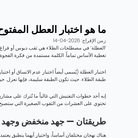
ما هو اختبار العطل المفتو
زمن الإفراج:
2026-04-14
‘العطلة’ في مصطلحات الطلاء هي ثقب دبوس أو فراغ أ
تغطية الأساس تماماً. الكلمة مستمدة من فكرة الفجوة 
اختبار العطلة (يُسمى أيضاً اختبار عدم الاتساق أو اخ
طبقة الطلاء. حيث تكون الطبقة سليمة، فإنها تعزل. حي
إنه أحد خطوات التفتيش التي غالباً ما تُترك على مشاري
تحتوي على العشرات من الثقوب الصغيرة التي ستصبح 
طريقتان — جهد منخفض وجهد ع
هناك نهجان مختلفان أساساً، واختيار أيهما ينطبق يعتمد