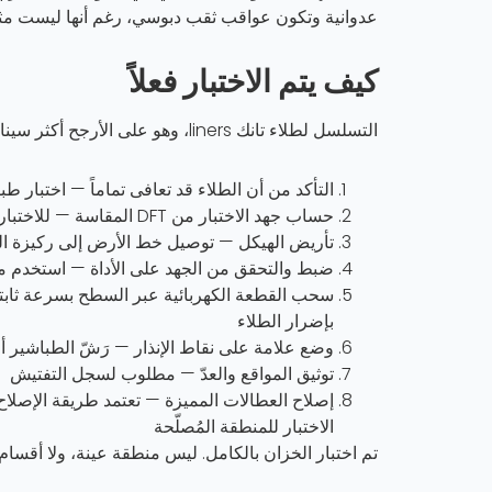
عدوانية وتكون عواقب ثقب دبوسي، رغم أنها ليست مثالية
كيف يتم الاختبار فعلاً
التسلسل لطلاء تانك liners، وهو على الأرجح أكثر سيناريو اختبار العطالة شيوعاً:
التأكد من أن الطلاء قد تعافى تماماً — اختبار طب
حساب جهد الاختبار من DFT المقاسة — للاختبار عالي الجهد، يجب تأكيد DFT قبل ضبط الجهد بشكل صحيح
تأريض الهيكل — توصيل خط الأرض إلى ركيزة ا
ضبط والتحقق من الجهد على الأداة — استخدم مق
بإضرار الطلاء
وضع علامة على نقاط الإنذار — رَشّ الطباشير أو
توثيق المواقع والعدّ — مطلوب لسجل التفتيش
إصلاح العطالات المميزة — تعتمد طريقة الإصلاح عل
الاختبار للمنطقة المُصلّحة
تم اختبار الخزان بالكامل. ليس منطقة عينة، ولا أقسام تمثي