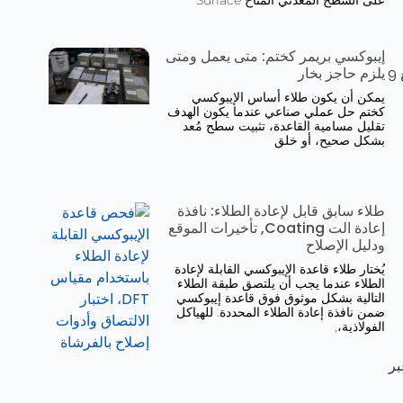
على السطح المعدني المتاح Surface
إيبوكسي بريمر كختم: متى يعمل ومتى
يلزم حاجز بخار
. إسفنجة رطبة متصلة بمصدر جهد منخفض (عادة 9
يمكن أن يكون طلاء أساس الإيبوكسي
كختم حل عملي صناعي عندما يكون الهدف
تقليل مسامية القاعدة، تثبيت سطح مُعد
بشكل صحيح، أو خلق
طلاء سابق قابل لإعادة الطلاء: نافذة
إعادة الت Coating, تأخيرات الموقع
ودليل الإصلاح
يُختار طلاء قاعدة الإيبوكسي القابلة لإعادة
الطلاء عندما يجب أن يلتصق طبقة الطلاء
التالية بشكل موثوق فوق قاعدة إيبوكسي
ضمن نافذة إعادة الطلاء المحددة. للهياكل
الفولاذية،,
كل 25 ميكرومتر من سماكة الطلاء، محسوب من DFT) عبر