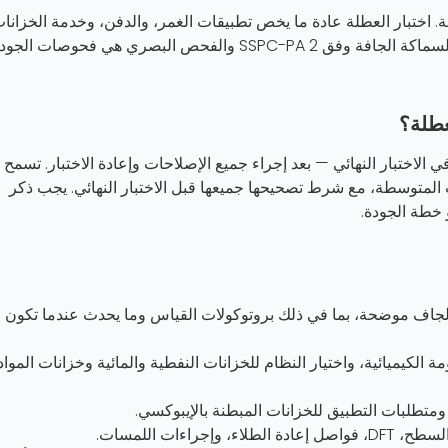
. اختبار العطلة عادة ما يخص تطبيقات الغمر، والدفن، وخدمة الخزانات
بالنسبة للطلاءات هوائية على الفولاذ الإنشائي، قياس السماكة الجافة وفق SSPC-PA 2 والفحص البصري هي فحوصات الج
عطلة؟
لاختبار النهائي — بعد إجراء جميع الإصلاحات وإعادة الاختبار. تسمح
المتوسطة، مع شرط تصحيحها جميعها قبل الاختبار النهائي. يجب ذكر
 خطة الجودة.
جاف موضحة، بما في ذلك بروتوكولات القياس وما يحدث عندما تكون
مة الكيميائية، واختيار النظام للخزانات النفطية والمائية وخزانات المواد
 ومتطلبات التطبيق للخزانات المبطنة بالإيبوكسي.
الطلاء، وإجراءات اللمسات.