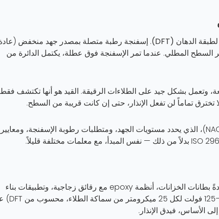
ها عبر السطح المطلي. عندما تمر الإسفنجة فوق عطلة، يكتمل الدائرة من
، وتعمل بشكل جيد على الطلاءات الرقيقة. القيد هو أنها تكتشف فقط
 تخترق تماماً لن تفعل الإنذار، حتى إن كانت قريبة من السطح.
المعيار المرجعي هو NACE SP0188 (سابقاً NACE RP0188)، الذي يحدد مستويات الجهد، ومتطلبات رطوبة الإسفنجة، ومعايير
— عادةً بطانات الخزانات، أنظمة epoxy مع رقائق زجاجية، وتطبيقات بناء
عالية أخرى. يتم تطبيق تيار DC عالي الجهد (عادة 100–125 فولت ل
ى الأساس، فيدق الإنذار.