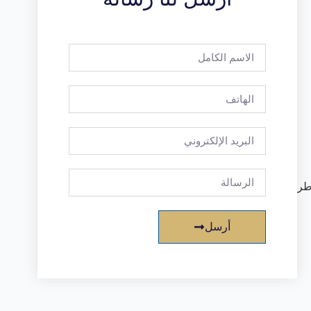
تخاطر
أرسل