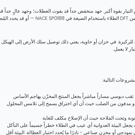
التيار بقوة أكبر. جهد منخفض جداً قد يفوت العطلات؛ وجهد عالٍ جداً قد
يعرّض طبقة الطلاء السليمة للخطر. يتم حساب الجهد من DFT الطلاء باستخدام الصيغة في NACE SP0188 — أو قد
ي للركيزة. في خزان أو حاوية، يعني ذلك توصيل سلك الأرض إلى الهيكل
ار لا يعمل.
مشروعات التالية:
ب دبوسي مساراً مباشراً يجعل المنتج المخزّن يهاجم الأساس
صد igualmente أو مدفون من الصلب حيث أن أي اختراق يسمح إلى تلامس المحلول
نة وتحت المَلاحة حيث أن الإصلاح مكلف للغاية
عل البيئة العدوانية أي عيب في الطلاء خطراً جسيماً على التآكل
نموذجي أو مخزن صناعي - نادرًا ما يُحدد اختبار العطالة. البيئة أقل