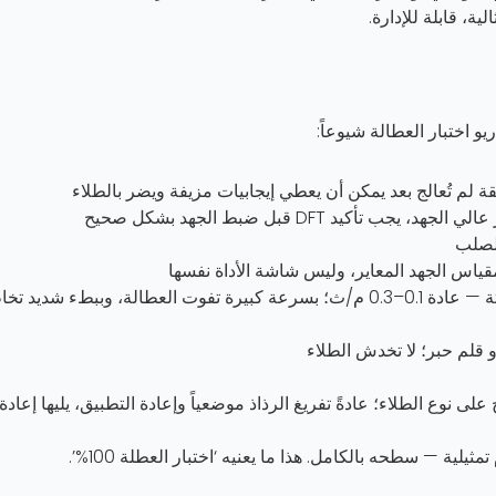
، قابلة للإدارة.
قة لم تُعالج بعد يمكن أن يعطي إيجابيات مزيفة ويضر بالطلاء
لصلب
ياس الجهد المعاير، وليس شاشة الأداة نفسها
سحب القطعة الكهربائية عبر السطح بسرعة ثابتة — عادة 0.1–0.3 م/ث؛ بسرعة كبيرة تفوت العطالة، وببطء شديد 
 قلم حبر؛ لا تخدش الطلاء
ى نوع الطلاء؛ عادةً تفريغ الرذاذ موضعياً وإعادة التطبيق، يليها إعادة
لية — سطحه بالكامل. هذا ما يعنيه ‘اختبار العطلة 100%’.