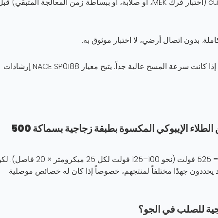
زائفة — عطلات ظاهرية ليست عيوباً حقيقية. أكد curing (اختبار فرك MEK، أو صلابة، أو ببساطة زمن المعالجة المتبقي) قب
املة. بدون اتصال أرضي، لا اختبار موثوق به.
يمكن تفويت ثقوب دقيقة إذا كانت سرعة المسح عالية جداً. يتيح معيار NACE SP0188 إرشادات
أي جهد يجب أن أستخدمه لواجهة خزانات من الطلاء الإيبوكي المكسوة بطبقة زجاجية بسماكة 500
باستخدام صيغة NACE SP0188 القياسية: جهد الاختبار = 525 فولت (نحو 100–125 فولت لكل 25 ميكرومتر × 20
د يحددون جهدًا مختلفاً لمنتجهم، خصوصاً إذا كان له خصائص موصلية
رجية للصلب في الجو؟