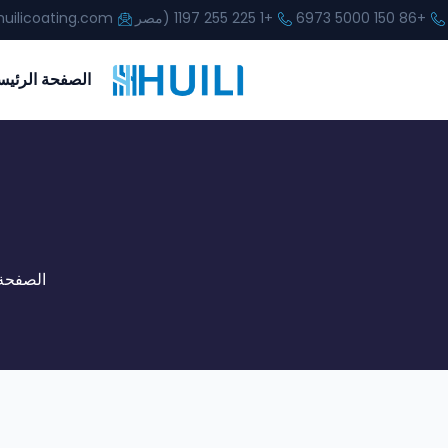
+86 150 5000 6973
+1 225 255 1197 (مصر
uilicoating.com
الصفحة الرئيس
الصفحة 