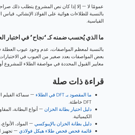
عمومًا لا — إلا إذا كان نص المشروع يتطلب ذلك صراحة
القياسية.
ما الذي يُحسب ضمنه كـ ‘نجاح’ في اختبار ال
بالنسبة لمعظم المواصفات، عدم وجود عيوب العطلة في ا
بعض المواصفات بعدد صغير من العيوب في الاختبارات 
معايير القبول المحددة في مواصفة الطلاء للمشروع أو
قراءة ذات صلة
ما المقصود بـ DFT في الطلاء
— سماكة الفيلم ال
DFT خاطئة.
دليل اختيار بطانة الخزان
— أنواع البطانة، المقاو
الكيميائية.
دليل بطانة الخزان بالإيبوكسي
— المواد، الأنواع،
قائمة فحص فحص طلاء هيكل فولاذي
— تجهيز السطح، DFT، فواصل إعادة 