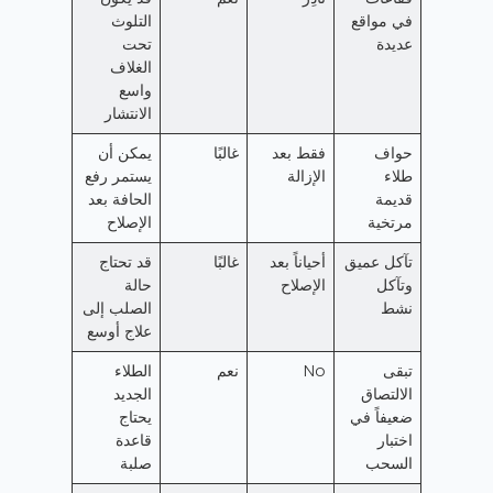
في مواقع
التلوث
عديدة
تحت
الغلاف
واسع
الانتشار
حواف
فقط بعد
غالبًا
يمكن أن
طلاء
الإزالة
يستمر رفع
قديمة
الحافة بعد
مرتخية
الإصلاح
تآكل عميق
أحياناً بعد
غالبًا
قد تحتاج
وتآكل
الإصلاح
حالة
نشط
الصلب إلى
علاج أوسع
تبقى
No
نعم
الطلاء
الالتصاق
الجديد
ضعيفاً في
يحتاج
اختبار
قاعدة
السحب
صلبة