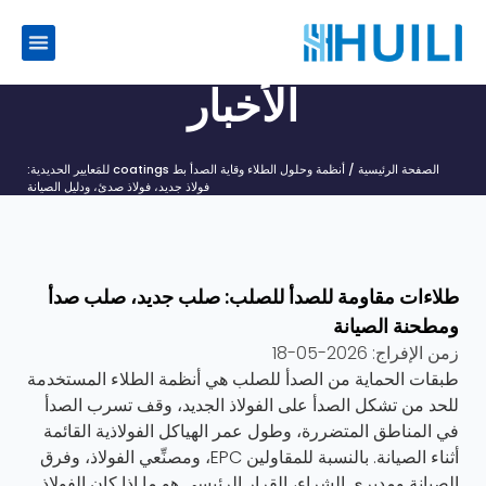
الأخبار
الصفحة الرئيسية
/
أنظمة وحلول الطلاء
وقاية الصدأ بط coatings للمَعايير الحديدية:
فولاذ جديد، فولاذ صدئ، ودليل الصيانة
طلاءات مقاومة للصدأ للصلب: صلب جديد، صلب صدأ
ومطحنة الصيانة
زمن الإفراج:
2026-05-18
طبقات الحماية من الصدأ للصلب
هي أنظمة الطلاء المستخدمة
للحد من تشكل الصدأ على الفولاذ الجديد، وقف تسرب الصدأ
في المناطق المتضررة، وطول عمر الهياكل الفولاذية القائمة
أثناء الصيانة. بالنسبة للمقاولين EPC، ومصنِّعي الفولاذ، وفرق
الصيانة ومديري الشراء، القرار الرئيسي هو ما إذا كان الفولاذ