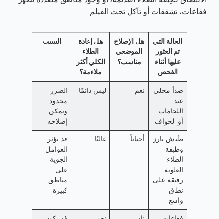
فقاعات، تشققات أو تآكل تحت الفيلم.
الحالة التي
هل الإصلاح
هل إعادة
السبب
تم العثور
الموضعي
الطلاء
عليها أثناء
مناسب؟
الكلي أكثر
الفحص
ملاءمة؟
صدأ محلي
نعم
ليس دائمًا
الضرر
عند
محدود
اللحامات
ويمكن
أو الحواف
إصلاحه
طَباش بارز
أحياناً
غالبًا
قد تؤثر
وطبقة
العوامل
الطلاء
الجوية
العلوية
على
رقيقة على
مناطق
نطاق
كبيرة
واسع
فقاعات
نادِر
نعم
قد يكون