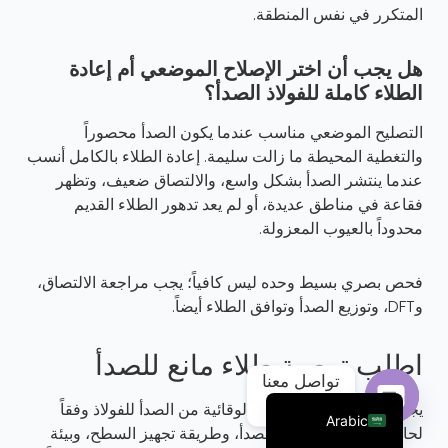
المتكرر في نفس المنطقة.
هل يجب أن اختر الإصلاح الموضعي أم إعادة
الطلاء كاملة للفولاذ الصدأ؟
التصليح الموضعي مناسب عندما يكون الصدأ محصوراً
والتغطية المحيطة ما زالت سليمة. إعادة الطلاء بالكامل أنسب
عندما ينتشر الصدأ بشكل واسع، والالتصاق ضعيف، وتظهر
فقاعة في مناطق عديدة، أو لم يعد تدهور الطلاء القديم
محدوداً بالعيوب المعزولة.
فحص بصري بسيط وحده ليس كافياً؛ يجب مراجعة الالتصاق،
Portuguese
وDFT، وتوزيع الصدأ وتوافق الطلاء أيضاً.
Russian
French
اطلب توصية طلاء مانع للصدأ
تواصل معنا
English
يجب اختيار أنواع الطلاءات الوقائية من الصدأ للفولاذ وفقاً
Arabic
لحالة الفولاذ، ومستوى الصدأ، وطريقة تجهيز السطح، وبيئة
Open chaty