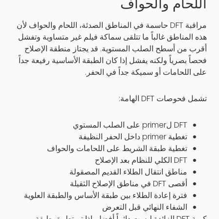
اللحام والحواف
مراقبة DFT حاسمة في المناطق الصدئة، اللحام والحواف لأن
هذه المناطق غالباً ما تتلقى سماكة فيلم غير متساوية وتفشل
أقرب من أسطح الصلب المستوية. قد يجتاز منطقة الإصلاح
فحصاً بصرياً ولكنه يفشل إذا كان الطبقة الأساسية رفيعة جداً
على اللحامات أو سميكة جداً في الحفر.
تشمل فحوصات DFT الهامة:
DFT لprimer على الصلب المستوي
تغطية primer داخل الحفر النظيفة
تغطية طبقة الشريط على اللحامات والحواف
DFT الكلي للنظام بعد الإصلاح
مناطق انتقال الطلاء القديم المصقولة
أقصى DFT في مناطق الإصلاح الثقيلة
فترة إعادة الطلاء بين طبقة الأساس والطبقة العلوية
الشفاء النهائي قبل التعرض
كمية DFT الزائدة ليست دائماً أفضل. إذا تم تطبيق طبقة