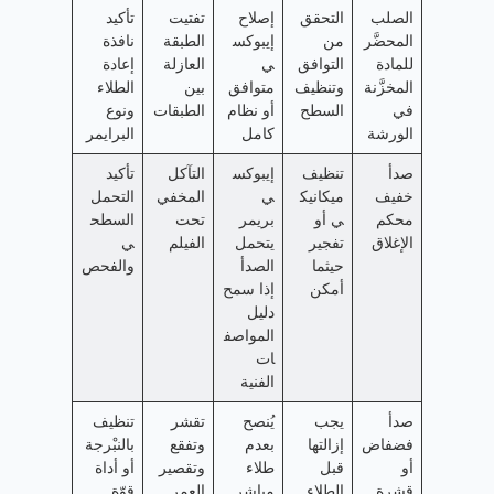
الصلب
التحقق
إصلاح
تفتيت
تأكيد
المحضَّر
من
إيبوكس
الطبقة
نافذة
للمادة
التوافق
ي
العازلة
إعادة
المخزَّنة
وتنظيف
متوافق
بين
الطلاء
في
السطح
أو نظام
الطبقات
ونوع
الورشة
كامل
البرايمر
صدأ
تنظيف
إيبوكس
التآكل
تأكيد
خفيف
ميكانيك
ي
المخفي
التحمل
محكم
ي أو
بريمر
تحت
السطح
الإغلاق
تفجير
يتحمل
الفيلم
ي
حيثما
الصدأ
والفحص
أمكن
إذا سمح
دليل
المواصف
ات
الفنية
صدأ
يجب
يُنصح
تقشر
تنظيف
فضفاض
إزالتها
بعدم
وتفقع
بالنبْرجة
أو
قبل
طلاء
وتقصير
أو أداة
قشرة
الطلاء
مباشر
العمر
قوّة