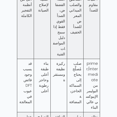
مقاوم
والصلب
الفضفا
لإصلاح
أنظمة
للصدأ
الميداني
ض،
الصيانة
التفجير
المعر
الصدأ
الكاملة
ض
القوي
للصدأ
فقط إذا
الخفيف
سمح
دليل
المواصف
ات
الفنية
prime
صلب
ركيزة
بناء
قد
r/inter
مُصلَّح
نظيفة
طبقة
يسبب
medi
يحتاج
ومستقر
أعلى
وجود
ate
إلى
ة
وحاجز
فائض
من
السماكة
رطوبة
DFT
البوليمر
الحاجزي
أعلى
عيوب
الإيبوكس
ة
في
ي عالي
المضافة
المعالجة
البناء
نظام
صلب
التوافق
التصليح
خطر