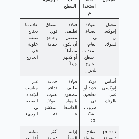
استخدا
السطح
م
محول
الفولاذ
فولاذ
التصاق
عادة ما
إيبوكس
الصناع
نظيف،
قوي
يحتاج
ي
ي
مفضل
وحاجز
طبقة
للفولاذ
العام،
أن يكون
حماية
علوية
المعدات
مطأطأ
في
، سطح
أو مُجهز
الخارج
الخارج
جيداً
للخزان
أساس
فولاذ
فولاذ
حماية
غير
إبوكسي
جديد أو
نظيف
فداءة
مناسب
غني
مطحون
مطحون
لعيوب
للإعداد
بالزنك
في
بالمواد
الفولاذ
السطح
ظروف
الكاشط
المكشو
ي
C4–
ة
فة
الرديء
C5
prime
إصلاح
إزالة
أكثر
متانة
r صيانة
المناطق
الصدأ
عملية
أقل من