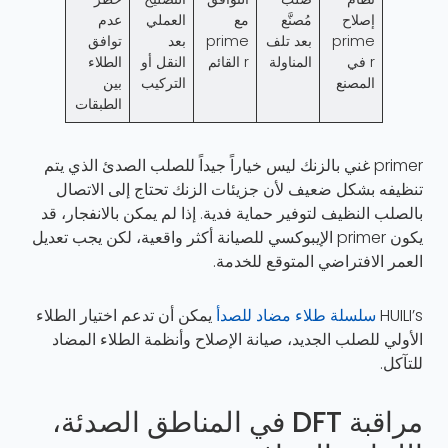
إصلاح
مُصنَّع
مع
العملي
عدم
prime
بعد تلف
prime
بعد
توافق
r في
المناولة
r القائم
النقل أو
الطلاء
المصنع
التركيب
بين
الطبقات
primer غني بالزنك ليس خياراً جيداً للصلب الصدئ الذي يتم
تنظيفه بشكل ضعيف لأن جزيئات الزنك تحتاج إلى الاتصال
بالصلب النظيف لتوفير حماية فدية. إذا لم يمكن بالانفجار، قد
يكون primer الإيبوكسي للصيانة أكثر واقعية، لكن يجب تعديل
العمر الافتراضي المتوقع للخدمة.
HUILI’s
سلسلة طلاء مضاد للصدأ
يمكن أن تدعم اختيار الطلاء
الأولي للصلب الجديد، صيانة الإصلاح وأنظمة الطلاء المضاد
للتآكل.
مراقبة DFT في المناطق الصدئة،