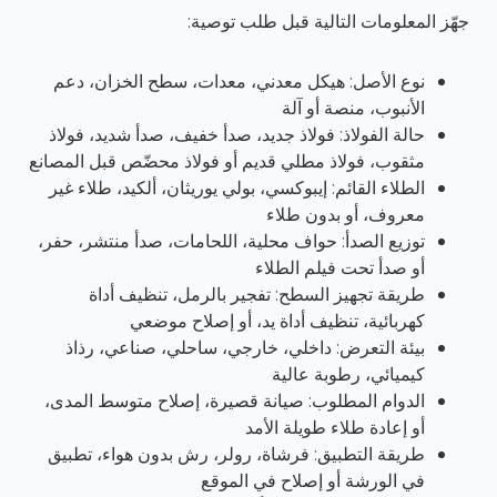
جهّز المعلومات التالية قبل طلب توصية:
نوع الأصل: هيكل معدني، معدات، سطح الخزان، دعم
الأنبوب، منصة أو آلة
حالة الفولاذ: فولاذ جديد، صدأ خفيف، صدأ شديد، فولاذ
مثقوب، فولاذ مطلي قديم أو فولاذ محضّص قبل المصانع
الطلاء القائم: إيبوكسي، بولي يوريثان، ألكيد، طلاء غير
معروف، أو بدون طلاء
توزيع الصدأ: حواف محلية، اللحامات، صدأ منتشر، حفر،
أو صدأ تحت فيلم الطلاء
طريقة تجهيز السطح: تفجير بالرمل، تنظيف أداة
كهربائية، تنظيف أداة يد، أو إصلاح موضعي
بيئة التعرض: داخلي، خارجي، ساحلي، صناعي، رذاذ
كيميائي، رطوبة عالية
الدوام المطلوب: صيانة قصيرة، إصلاح متوسط المدى،
أو إعادة طلاء طويلة الأمد
طريقة التطبيق: فرشاة، رولر، رش بدون هواء، تطبيق
في الورشة أو إصلاح في الموقع