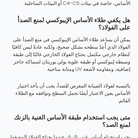
الأساس، خاصة في بيئات C4–C5 أو البيئات الساحلية.
هل يكفي طلاء الأساس الإيبوكسي لمنع الصدأ
على الفولاذ؟
يمكن أن يساعد طلاء الأساس الإيبوكسي في منع الصدأ على
الفولاذ الذي أُعِدّ سطحه بشكل صحيح، ولكنه عادةً ليس كافيًا
كنظام خارجي مكتمل. يحتاج الفولاذ الخارجي غالبًا إلى طبقة
وسيطة إيبوكسي أو طبقة علوية بولي يوريثان لسماكة حاجز
إضافية، ومقاومة لأشعة UV ومتانة مناخية.
بالنسبة لفولاذ الصيانة المعرض للصدأ، يجب أن يأخذ اختيار
الأساس بعين الاعتبار أيضًا تحمل السطح وتوافقه مع الطلاء
القائم.
متى يجب استخدام طبقة الأساس الغنية بالزنك
لمنع الصد؟
يجب استخدام أساس غني بالزنك عندما يحتاج الفولاذ المصقول