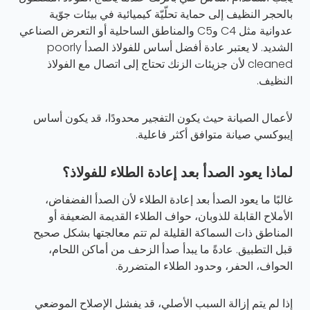
بالحجر النظيف إلى حماية تحلّيّة كيميائية في بيئات جوّية
عدوانية مثل C4 وC5 والمناطق الساحلية أو التعرض الصناعي
الشديد. لا يعتبر عادة أفضل أساس للفولاذ الصدأ poorly
cleaned لأن جزيئات الزنك تحتاج إلى اتصال مع الفولاذ
النظيف.
لأعمال الصيانة حيث يكون التفجير محدودًا، قد يكون أساس
إيبوكسي صيانة متوافق أكثر فاعلية.
لماذا يعود الصدأ بعد إعادة الطلاء للفولاذ؟
غالبًا ما يعود الصدأ بعد إعادة الطلاء لأن الصدأ الفضفاض،
الأملاح القابلة للذوبان، حواف الطلاء القديمة الضعيفة أو
المناطق ذات السماكة القليلة لم تتم معالجتها بشكل صحيح
قبل التطبيق. عادةً ما يبدأ صدأ الزحف من أماكن اللحام،
الحواف، الحفر، وحدود الطلاء المتضررة.
إذا لم يتم إزالة السبب الأصلي، قد يفشل الإصلاح الموضعي