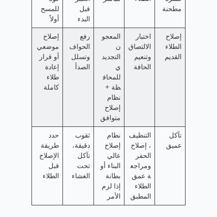
مطحنة
قبل
للمسح
البدء
أولاً
إصلاح
اختبار
المعجو
رفع
إصلاح
الطلاء
الالتصاق
ن
الحواف
موضعي
القديم
وتنعيم
التجديد
وتسلل
أو قرار
الحافة
ي
الصدأ
إعادة
للمحاف
طلاء
ظة +
كاملة
نظام
إصلاح
متوافق
تآكل
التنظيف
نظام
ثقوب
حدد
عميق
، إصلاح
إصلاح
دقيقة،
طريقة
الحفر
عالي
تآكل
الإصلاح
ومراجع
البناء أو
تحت
قبل
ة عمق
بطانة
الغشاء
الطلاء
الطلاء
إذا لزم
المطبق
الأمر