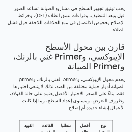
يجب توثيق تجهيز السطح في مشاريع الصيانة. تساعد الصور
قبل وبعد التنظيف، وقراءات عمق الطلاء (DFT)، وخرائط
الإصلاح وفحوص الالتصاق في منع الخلافات اللاحقة حول فشل
الطلاء.
قارن بين محول الأسطح
الإيبوكسي، وPrimer غني بالزنك،
وPrimer الصيانة
يخدم محول الإيبوكسي، وprimer الغني بالزنك، وprimer
الصيانة أدوار حماية مختلفة من الصد، لذلك لا ينبغي اختيارها
فقط بناءً على السعر. الاختيار الأفضل يعتمد على حالة الفولاذ،
وظروف التعرض، ومستوى إعداد السطح، وما إذا كانت
الأعمال إنشاء جديدة أم إصلاح.
نوع
أفضل
متطلبا
الفائدة
القيود
المحول
حالة
ت
الرئيسية