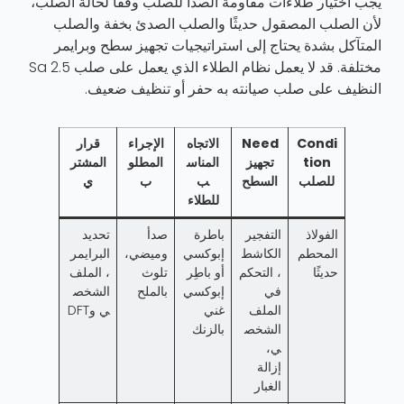
يجب اختيار طلاءات مقاومة الصدأ للصلب وفقًا لحالة الصلب،
لأن الصلب المصقول حديثًا والصلب الصدئ بخفة والصلب
المتآكل بشدة يحتاج إلى استراتيجيات تجهيز سطح وبرايمر
مختلفة. قد لا يعمل نظام الطلاء الذي يعمل على صلب Sa 2.5
النظيف على صلب صيانته به حفر أو تنظيف ضعيف.
Condi
Need
الاتجاه
الإجراء
قرار
tion
تجهيز
المناس
المطلو
المشتر
للصلب
السطح
ب
ب
ي
للطلاء
الفولاذ
التفجير
باطرة
صدأ
تحديد
المحطم
الكاشط
إبوكسي
وميضي،
البرايمر
حديثًا
، التحكم
أو باطِر
تلوث
، الملف
في
إبوكسي
بالملح
الشخص
الملف
غني
ي وDFT
الشخص
بالزنك
ي،
إزالة
الغبار