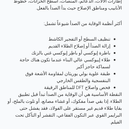
إطارات الآلات، الدعائم، المنصات، أسطح الخزانات، خطوط
الأنابيب ومناطق الإصلاح حيث بدأ الصدأ بالفعل.
أكثر أنظمة الوقاية من الصدأ شيوعاً تشمل:
تنظيف السطح أو التفجير الكاشط
إزالة الصدأ أو إصلاح الطلاء القديم
باطرة إبوكسي أو باطِر إبوكسي غني بالزنك
طلاء إيبوكسي عالي البناء عندما تكون هناك حاجة
لسماكة حاجز أكبر
طبقة علوية بولي يوريثان لمقاومة الأشعة فوق
البنفسجية والطقس الخارجي
فحص واصلاح DFT للمناطق الرقيقة
النقطة الأساسية هي أن الوقاية من الصدأ تبدأ قبل تطبيق
الطلاء. إذا بقي صدأ مفكوك، أو غشاء مصانع، أو تلوث بالملح، أو
بقايا طلاء قديم غير مستقر على الفولاذ، فقد يفشل حتى
البرايمر القوي عبر التكون الفقاعي، التقشر أو التآكل تحت
الفيلم.