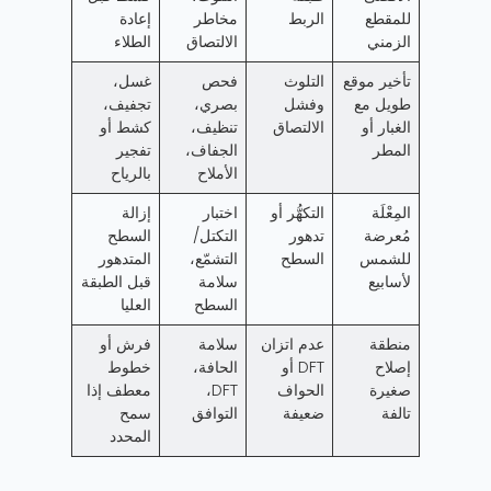
للمقطع
الربط
مخاطر
إعادة
الزمني
الالتصاق
الطلاء
تأخير موقع
التلوث
فحص
غسل،
طويل مع
وفشل
بصري،
تجفيف،
الغبار أو
الالتصاق
تنظيف،
كشط أو
المطر
الجفاف،
تفجير
الأملاح
بالرياح
المِعْلَة
التكهُّر أو
اختبار
إزالة
مُعرضة
تدهور
التكتل/
السطح
للشمس
السطح
التشمّع،
المتدهور
لأسابيع
سلامة
قبل الطبقة
السطح
العليا
منطقة
عدم اتزان
سلامة
فرش أو
إصلاح
DFT أو
الحافة،
خطوط
صغيرة
الحواف
DFT،
معطف إذا
تالفة
ضعيفة
التوافق
سمح
المحدد