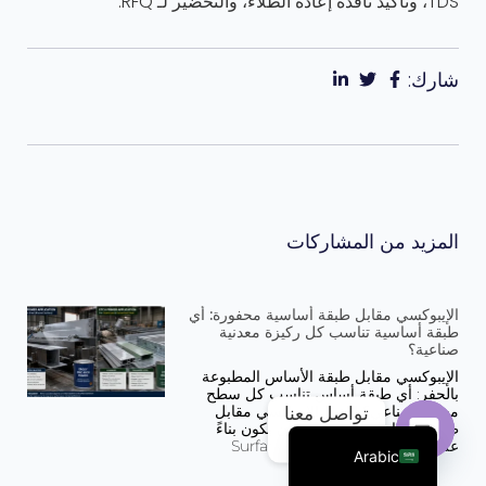
TDS، وتأكيد نافذة إعادة الطلاء، والتحضير لـ RFQ.
شارك:
المزيد من المشاركات
Portuguese
الإيبوكسي مقابل طبقة أساسية محفورة: أي
طبقة أساسية تناسب كل ركيزة معدنية
صناعية؟
Russian
الإيبوكسي مقابل طبقة الأساس المطبوعة
French
بالحفر: أي طبقة أساس تناسب كل سطح
معدني صناعي؟ اختيار الإيبوكسي مقابل
تواصل معنا
English
طبقة الأساس بالحفر يجب أن يكون بناءً
على السطح المعدني المتاح Surface
Arabic
Open chaty