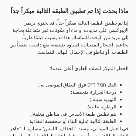
ماذا يحدث إذا تم تطبيق الطبقة التالية مبكراً جداً
إذا تم تطبيق الطبقة التالية مبكراً جداً، قد يحتوي بريمر
الإيبوكسي على مذيبات أو ماء أو مكونات غير متفاعلة بحاجة
إلى مزيد من الوقت للتماسك. هذا قد يسبب فيلمًا طرياً،
تجاعيد، احتجاز المذيبات، قساوة ضعيفة، بقع دقيقة، ضعفاً بين
الطبقات، أو تباطؤ في الإجمال النهائي للتماسك.
الخطر المبكر للطلاء العلوي أعلى عندما:
الدك המד DFT فوق النطاق الموصى به؛;
درجة الحرارة منخفضة؛;
التهوية سيئة؛;
الرطوبة عالية؛;
يتم تطبيق طبقة الأساس في مناطق مغلقة؛;
الطبقة التالية عالية البناء أو منخفضة النفاذية.
في العمل الميداني، ليست “الجفاف باللمس” مساوية لـ “جاهز
لإعادة الطلاء”. يجب أن تتبع قرار إعادة الطلاء دليل المواصفات