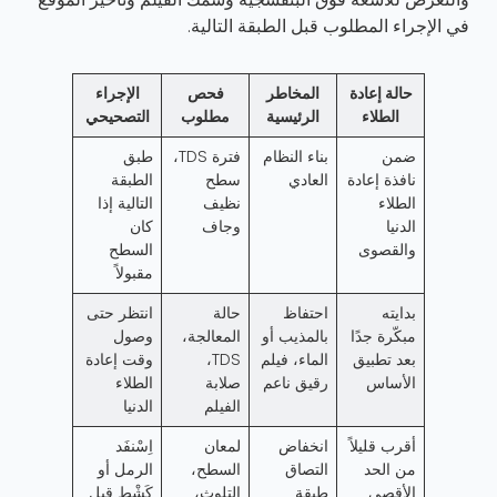
في الإجراء المطلوب قبل الطبقة التالية.
حالة إعادة
المخاطر
فحص
الإجراء
الطلاء
الرئيسية
مطلوب
التصحيحي
ضمن
بناء النظام
فترة TDS،
طبق
نافذة إعادة
العادي
سطح
الطبقة
الطلاء
نظيف
التالية إذا
الدنيا
وجاف
كان
والقصوى
السطح
مقبولاً
بدايته
احتفاظ
حالة
انتظر حتى
مبكّرة جدًا
بالمذيب أو
المعالجة،
وصول
بعد تطبيق
الماء، فيلم
TDS،
وقت إعادة
الأساس
رقيق ناعم
صلابة
الطلاء
الفيلم
الدنيا
أقرب قليلاً
انخفاض
لمعان
اِسْنفَد
من الحد
التصاق
السطح،
الرمل أو
الأقصى
طبقة
التلوث،
كَشْط قبل