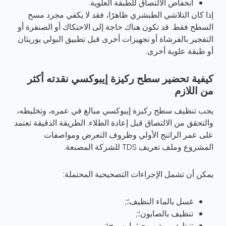
انخفاض الالتصاق للطبقة العلوية.
إذا كان التلاشي الطبشري ظاهرًا، فقد لا يكفي مجرد مسح
السطح فقط. قد تكون هناك حاجة إلى الاحتكاك أو الصنفرة أو
التفجير بالفرشاة أو تجهيزات أخرى قبل تطبيق البولي يوريثان
أو طبقة علوية أخرى.
كيفية تحضير سطح ركيزة إيبوكسي نقدته أكثر
من اللازم
يجب تنظيف سطح ركيزة إيبوكسي مبالغ في عمره، وتخليطه،
والتحقق من الالتصاق قبل إعادة الطلاء. الطريقة الدقيقة تعتمد
على عمر الراتنج الأولي وظروف التعرض ومواصفات
المشروع وملف تعريف TDS للشركة المصنعة.
يمكن أن تشمل الإجراءات التصحيحية المحتملة:
غسل بالماء النظيف؛;
تنظيف بالصابون؛;
تنظيف بمذيب حيثما يسمح؛;