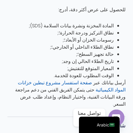
للحصول على عرض أكثر دقة، أدرج:
المادة المخزنة ونشرة بيانات السلامة (SDS);
نطاق التركيز ودرجة الحرارة؛;
رسومات الخزان أو الأبعاد؛;
نطاق الطلاء الداخلي أو الخارجي؛;
حالة تجهيز السطح؛;
تاريخ الطلاء الحالي إن وجد;
المعيار المتوقع للتفتيش;
الوقت المطلوب للعودة للخدمة.
أرسل بياناتك عبر
صفحة استفسار مشروع تبطين خزانات
Portuguese
المواد الكيميائية
حتى يتمكن الفريق الفني من دعم مراجعة
Russian
ورقة البيانات الفنية، واختيار النظام، وإعداد طلب عرض
السعر.
French
تواصل معنا
English
شارك:
Arabic
Open chaty