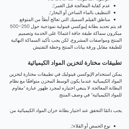
عدم كفاية المعالجة قبل الغمر؛;
التنظيف بالماء الساخن أو البخار؛;
مناطق الفيلم السميك التي تعالج أبطأ من المتوقع.
قد يتم تحديد بطانة إيبوكسي فينولية نموذجية حول 250–500
ميكرون سماكة طبقة جافة اعتمادًا على الخدمة وتصميم
المنتج ومواصفات المشروع، لكن يجب تأكيد السماكة النهائية
للطبقة مقابل ورقة بيانات المنتج وخطة التفتيش.
تطبيقات مختارة لتخزين المواد الكيميائية
يمكن استخدام الإبوكسي فينوليك في تطبيقات مختارة لتخزين
المواد الكيميائية عندما يكون الوسط المخزن متوافقًا مع نظام
البطانة المعالجة. لا ينبغي اختياره لمجرد ظهور عبارة “مقاوم
للمواد الكيميائية” في وصف المنتج.
يجب دائمًا التحقق عند اختيار بطانة خزان المواد الكيميائية من:
نوع الحمض أو القلاء؛;