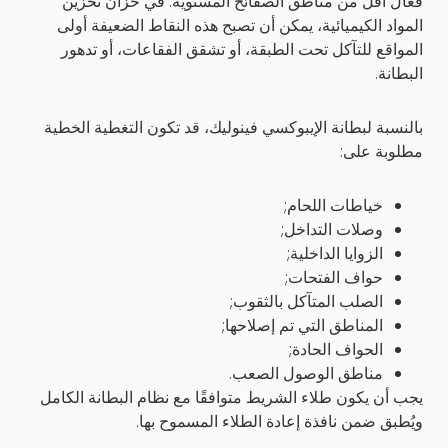
فعّال أقل من مناطق الصفائح المستوية. في خزان تخزين
المواد الكيميائية، يمكن أن تصبح هذه النقاط الضعيفة أولى
المواقع للتآكل تحت الطبقة، أو تشقق الفقاعات، أو تدهور
البطانة.
بالنسبة لبطانة الإيبوكسي فينوليك، قد تكون التغطية الخطية
مطلوبة على:
خياطات اللحام;
وصلات التداخل;
الزوايا الداخلية;
حواف الفتحات;
الصلب المتآكل بالثقوب;
المناطق التي تم إصلاحها;
الحواف الحادة;
مناطق الوصول الصعب.
يجب أن يكون طلاء الشريط متوافقًا مع نظام البطانة الكامل
ويُطبق ضمن نافذة إعادة الطلاء المسموح بها.