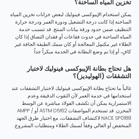
تخزين المياه الساخنة؟
يمكن استخدام الإيبوكسى فينوليك لبعض خزانات تخزين المياه
الساخنة إذا كانت درجة التشغيل ودورة الغمر ودرجة حرارة
التنظيف ضمن حدود ورقة بيانات المنتج. قد تتسبب خدمة
المياه الساخنة في حدوث فقاعات أو فقدان التصاق إذا كان
الطلاء غير مكتمِل المعالجة أو كان سمك الطبقة الجافة غير
كافٍ، أو إذا تم وضع البطانة في الخدمة مبكراً جداً.
هل تحتاج بطانة الإيبوكسى فينوليك لاختبار
التشققات (الهوليديز)؟
غالباً ما تحتاج بطانة الإيبوكسى فينوليك لاختبار التشققات عند
استخدامها في خدمة الغمر لأن الثقوب الدقيقة وعدم
الاستمرارية يمكن أن تكشف الفولاذ مباشرة عن الوسط
المخزن. قد تستخدم المواصفات ASTM D5162 أو AMPP /
NACE SP0188 لاكتشاف التشققات، مع اختيار طرق الجهد
المنخفض أو العالي وفقاً لسمك الطلاء ومتطلبات المشروع.