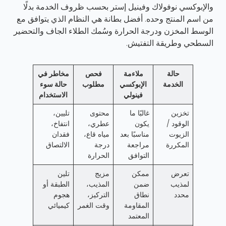
والإبوكسي نوفولاك وفينيل إستر بحسب ظروف الخدمة بدلًا
من اسم المنتج وحده. أفضل بطانة هي النظام الذي يتوافق مع
الوسط المخزن ودرجة الحرارة وسُمك الطلاء الجاف والتحضير
السطحي وطريقة التفتيش.
حالة
ملاءمة
فحص
مخاطر في
الخدمة
الإبوكسي
مطلوب
حالة سوء
فينولي
الاستخدام
تخزين
غالبًا ما
محتوى
تليين،
الوقود /
يكون
عطري،
انتفاخ،
الزيوت
مناسبًا بعد
مياه قاع،
فقدان
المكررة
مراجعة
درجة
الالتصاق
التوافق
الحرارة
تعرض
ممكن
مزيج
تلين
لمذيب
ضمن
المذيب،
الطبقة أو
محدد
نطاق
التركيز،
هجوم
المقاومة
وقت الغمر
كيميائي
المعتمد