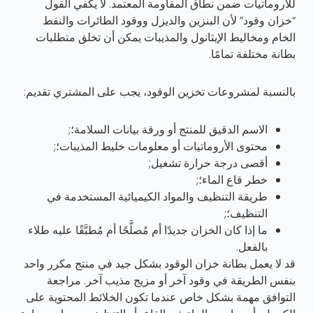
للأروماتيات ضمن نطاق المقاومة المعتمد. لا يكفي القول
“خزان وقود” لأن البنزين والديزل ووقود الطائرات والنفط
الخام ومخاليط الإيثانول والمذيبات يمكن أن تخلق متطلبات
بطانة مختلفة تمامًا.
بالنسبة لمشروعات تخزين الوقود، يجب على المشتري تقديم:
الاسم الدقيق للمنتج أو ورقة بيانات السلامة؛;
محتوى الأروماتيات أو معلومات خليط المذيبات؛;
أقصى درجة حرارة تشغيل;
خطر قاع الماء؛;
طريقة التنظيف والمواد الكيميائية المستخدمة في
التنظيف؛;
ما إذا كان الخزان جديدًا أم مُصلَّحًا أم مُطبَّقًا عليه طلاء
بالفعل.
قد لا يعمل بطانة خزان الوقود بشكل جيد في منتج مكرر واحد
بنفس الطريقة في وقود آخر أو مزيج مذيب آخر. مراجعة
التوافق مهمة بشكل خاص عندما تكون الخلائط المحتوية على