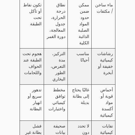
ماء ساخن
ممكن
نطاق
تكون نفاط
/ مكثفات
ضمن
درجة
أو تآكل
حدود
الحرارة،
تحت
المواد
جدول
الطبقة
الصلبة
المعالجة،
الذائبة
دورة الغمر
الكلية
رشاشات
مناسب
التركيز،
هجوم تحت
كيميائية
أحيانًا
مدة
الطبقة عند
خفيفة أو
التعرض،
الحواف
أبخرة
الطور
واللحامات
البخاري
أحماض
غالبًا يحتاج
مخطط
تدهور
قوية أو
إلى بطانة
توافق
سريع أو
مواد
بديلة
كيميائي
انهيار
أكسدة
واختبارات
البطانة
كيميائية
نفايات
لا تحدد
صحيفة
فشل
كيميائية
دون
بيانات
بطانة غير