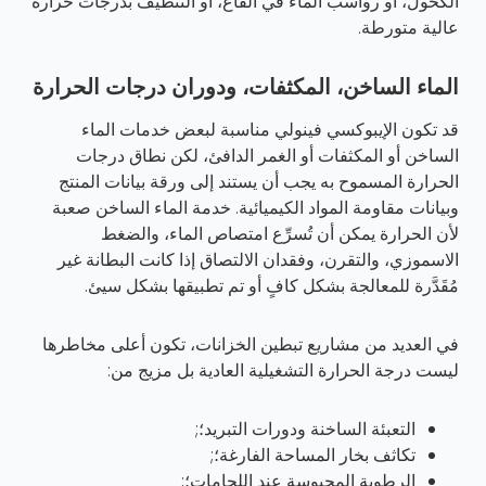
الكحول، أو رواسب الماء في القاع، أو التنظيف بدرجات حرارة
عالية متورطة.
الماء الساخن، المكثفات، ودوران درجات الحرارة
قد تكون الإيبوكسي فينولي مناسبة لبعض خدمات الماء
الساخن أو المكثفات أو الغمر الدافئ، لكن نطاق درجات
الحرارة المسموح به يجب أن يستند إلى ورقة بيانات المنتج
وبيانات مقاومة المواد الكيميائية. خدمة الماء الساخن صعبة
لأن الحرارة يمكن أن تُسرِّع امتصاص الماء، والضغط
الاسموزي، والتقرن، وفقدان الالتصاق إذا كانت البطانة غير
مُقَدَّرة للمعالجة بشكل كافٍ أو تم تطبيقها بشكل سيئ.
في العديد من مشاريع تبطين الخزانات، تكون أعلى مخاطرها
ليست درجة الحرارة التشغيلية العادية بل مزيج من:
التعبئة الساخنة ودورات التبريد؛;
تكاثف بخار المساحة الفارغة؛;
الرطوبة المحبوسة عند اللحامات؛;