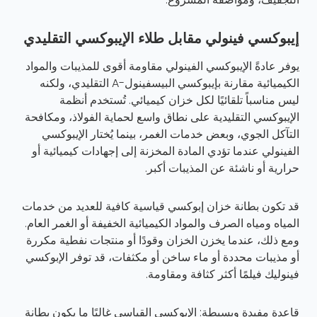
إيبوكسي فينولي مقابل طلاء الإيبوكسي التقليدي
يوفر عادةً الإيبوكسي الفينولي مقاومة أقوى للمذيبات والمواد
الكيميائية مقارنة بإيبوكسي البيسفينول-A التقليدي، ولكنه
ليس مناسباً تلقائيًا لكل خزان كيميائي. تُستخدم أنظمة
الإيبوكسي التقليدية على نطاق واسع لحماية الفولاذ، ومكافحة
التآكل الجوي، وبعض خدمات الغمر، بينما يُختار الإيبوكسي
الفينولي عندما تؤدي المادة المخزنة إلى إجهادات كيميائية أو
حرارية أو ناشئة عن المذيبات أكبر.
قد تكون بطانة خزان إبوكسي قياسية كافية للعديد من خدمات
المياه ومياه الصرف والمواد الكيميائية الخفيفة أو الغمر العام.
ومع ذلك، عندما يخزن الخزان وقودًا أو منتجات نفطية مكررة
أو مذيبات محددة أو ماء ساخن أو مكثفات، قد توفر الإبوكسي
فينوليك فيلمًا أكثر كثافة ومقاومة.
قاعدة مفيدة وبسيطة: الإبوكسي القياسي غالبًا ما يكون بطانة