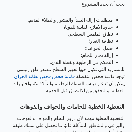
يجب أن يحدد المشروع:
متطلبات إزالة الصدأ والقشور والطلاء القديم;
حدود الأملاح القابلة للذوبان;
نطاق الملمس السطحي;
نظافة الغبار؛;
صقل الحواف؛;
إزالة بخار اللحام؛;
التحكم في الرطوبة ونقطة الندى.
للمشاريع التي تكون فيها تجهيز السطح مصدر قلق رئيسي،
توجد قائمة فحص منفصلة
قائمة فحص فحص بطانة الخزان
يمكن أن تدعم قياس السمك الرطب، والتأ cure، واختبارات
العطلة، والتحقق من الالتصاق قبل الخدمة.
التغطية الخطية للحامات والحواف والفوهات
التغطية الخطية مهمة لأن دروز اللحام والحواف والفوهات
والبراغي والمناطق المتآكلة غالبًا ما تحصل على سمك طبقة