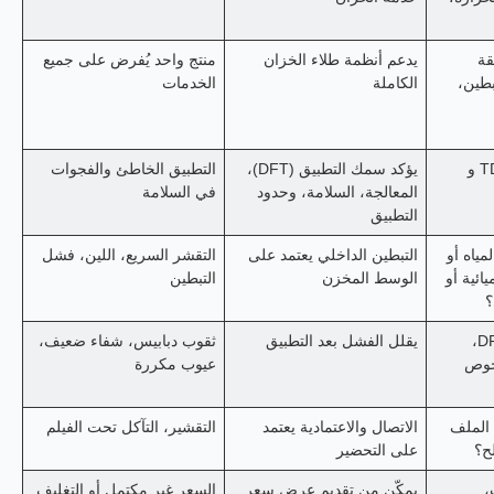
قة
يدعم أنظمة طلاء الخزان
منتج واحد يُفرض على جميع
طين،
الكاملة
الخدمات
هل يمكنهم توفير TDS و
يؤكد سمك التطبيق (DFT)،
التطبيق الخاطئ والفجوات
المعالجة، السلامة، وحدود
في السلامة
التطبيق
ياه أو
التبطين الداخلي يعتمد على
التقشر السريع، اللين، فشل
يائية أو
الوسط المخزن
التبطين
؟
هل يمكنهم توجيه DFT،
يقلل الفشل بعد التطبيق
ثقوب دبابيس، شفاء ضعيف،
فحوص
عيوب مكررة
 الملف
الاتصال والاعتمادية يعتمد
التقشير، التآكل تحت الفيلم
ح؟
على التحضير
،
يمكّن من تقديم عرض سعر
السعر غير مكتمل أو التغليف