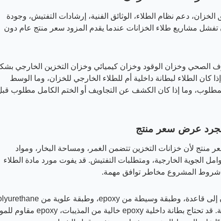
لخزان، دعم نظام الطلاء، الوثائق الفنية، إرشادات التفتيش، وجودة
ل كغ. يمكن أن تفشل مشاريع طلاء الخزانات عندما يقدم المزود سعر منتج عام دون
صرف الصحي وخزان الوقود وخزان كيميائي وخزان التخزين الخارجي بشك
 كان الطلاء لبطانة داخلية أم للطلاء الخارجي للخزان، وما الوسط
لمطلوب، وما إذا كان الكشف عن التجاويف أو الختم الكامل مطلوب قبل
 مجرد عرض سعر منتج
 منتج لأن خزانات التخزين تتضمن الغمر، ومساحة البخار، ومواد
عوامل الجوية الخارجية، ومتطلبات التفتيش. قد يفوت مورد مادة الطلاء
على سبيل المثال، قد يحتاج طلاء غلاف خارجي للخزان إلى قاعدة، وطبقة وسيطة من epoxy، وطبقة علوية
لمقاومة التآكل الجوي والتعرض للأشعة فوق البنفسجية. قد تحتاج بطانة داخلية epoxy خالية من المذيبات، oxy