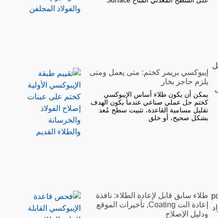
على السطح المعدني المتاح Surface
ل
إيبوكسي بريمر كختم: متى يعمل ومتى
يلزم حاجز بخار
يمكن أن يكون طلاء أساس الإيبوكسي
كختم حل عملي صناعي عندما يكون الهدف
تقليل مسامية القاعدة، تثبيت سطح مُعد
بشكل صحيح، أو خلق
طلاء سابق قابل لإعادة الطلاء: نافذة
 من polyurethane
إعادة الت Coating, تأخيرات الموقع
ep مقاوم للمواد
ودليل الإصلاح