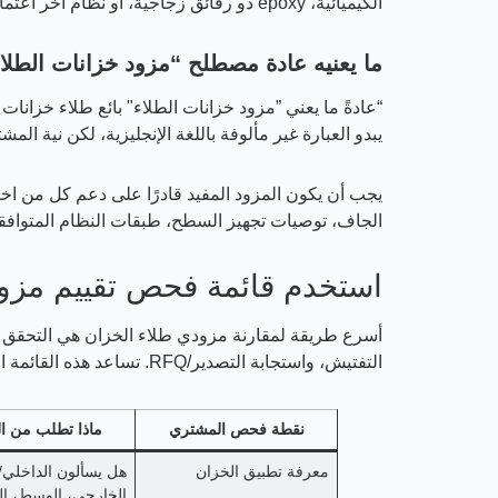
الكيميائية، epoxy ذو رقائق زجاجية، أو نظام آخر اعتمادًا على الوسط المخزن. هذه ليست نفس قرار الشراء.
ما يعنيه عادة مصطلح “مزود خزانات الطلا
“عادةً ما يعني ”مزود خزانات الطلاء" بائع طلاء خزانات
يبدو العبارة غير مألوفة باللغة الإنجليزية، لكن نية ا
الجاف، توصيات تجهيز السطح، طبقات النظام المتوافقة، م
استخدم قائمة فحص تقييم مزود
أسرع طريقة لمقارنة مزودي طلاء الخزان هي التحقق من
التفتيش، واستجابة التصدير/RFQ. تساعد هذه القائمة المشترين في تجنب اختيار مزود يعتمد فقط على السعر للوحدة.
نقطة فحص المشتري
ماذا تطلب من ال
معرفة تطبيق الخزان
هل يسألون الداخلي/
الخارجي، الوسط، ال