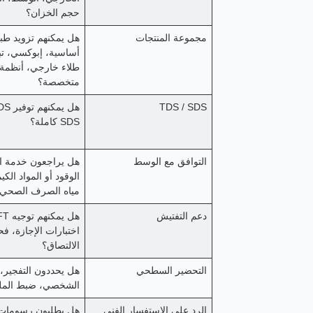
حجم الخزان؟
مجموعة المنتجات
هل يمكنهم تزويد طب
أساسية، إبوكسي، تب
طلاء خارجي، أنظمة
متخصصة؟
TDS / SDS
SDS كاملة؟
التوافق مع الوسط
هل يراجعون خدمة الم
الوقود أو المواد الكيم
مياه الصرف الصحي
دعم التفتيش
اختبارات الإجازة، 
الالتصاق؟
التحضير السطحي
هل يحددون التفجير،
الشخصي، ضبط المل
الرد على الاستفسار الفني
هل يطلبون رسومات