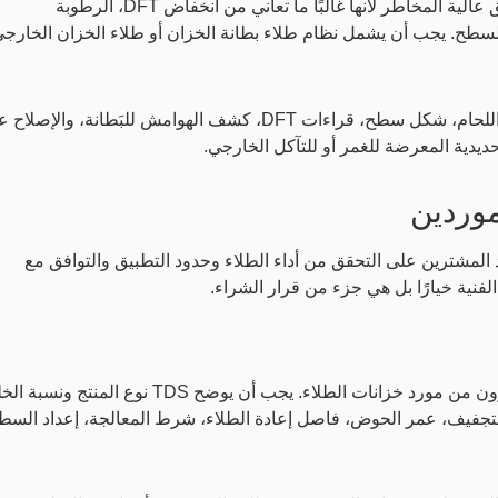
قاع الخزانات واللحامات والفوهات والحواف هي مناطق عالية المخاطر لأنها غالبًا ما تعاني من انخفاض DFT، الرطوبة
ح. يجب أن يشمل نظام طلاء بطانة الخزان أو طلاء الخزان الخارج
يجب أن يناقش المورد الموثوق طلاء الشريط، تنظيف اللحام، شكل سطح، قراءات DFT، كشف الهوامش للبَطانة، والإصل
دية المعرضة للغمر أو للتآكل الخارجي.
وردين
المشترين على التحقق من أداء الطلاء وحدود التطبيق والتوافق مع
لفنية خيارًا بل هي جزء من قرار الشراء.
TDS و SDS هما أول وثيقتين يجب أن يطلبهما المشترون من مورد خزانات الطلاء. يجب أن يوضح TDS نوع المنتج
غطية النظرية، زمن التجفيف، عمر الحوض، فاصل إعادة الطلاء، شرط المعالجة، إعداد السط