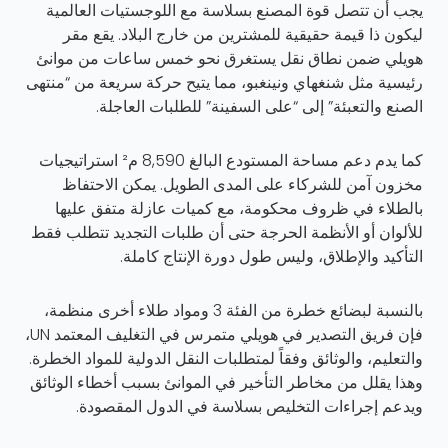
يجب أن تتصل قوة المصنع بسلاسة مع اللوجستيات العالمية
ليكون ذا قيمة حقيقية للمشترين من خارج البلاد. يقع مقر
هويلي ضمن نطاق نقل يستغرق نحو خمس ساعات من موانئ
رئيسية مثل شنغهاي ونينغبو، مما يتيح حركة سريعة من “منتهى
الصنع والتعبئة” إلى “على السفينة” للطلبات العاجلة.
كما يدم دعم مساحة المستودع البالغ 8,590 م² استراتيجيات
مخزون آمن للشركاء على المدى الطويل. يمكن الاحتفاظ
بالطلاء في ظروف محكومة، مع كميات عازلة متفق عليها
للألوان أو الأنظمة الحرجة حتى أن طلبات التجديد تتطلب فقط
التأكيد والإطلاق، وليس طول دورة الإنتاج كاملة.
بالنسبة لبضائع خطرة من الفئة 3 ومواد طلاء أخرى منظمة،
فإن فريق التصدير في هويلي متمرس في التغليف المعتمد UN،
والتعليم، والوثائق وفقاً لمتطلبات النقل الدولية للمواد الخطرة.
وهذا يقلل من مخاطر التأخير في الموانئ بسبب أخطاء الوثائق
ويدعم إجراءات التخليص بسلاسة في الدول المقصودة.