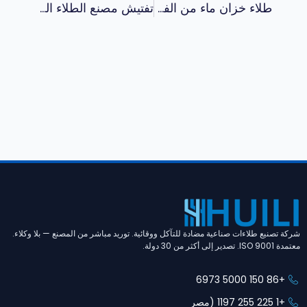
طلاء خزان ماء من الفولاذ: حماية ضد التآكل وأنظمة بطانات لتخزين المياه
تفتيش مصنع الطلاء الصناعي: قائمة تحقق من 10 نقاط للمشترين العالميين
شركة تصنيع طلاءات صناعية مضادة للتآكل ووقائية. توريد مباشر من المصنع — بلا وكلاء.
معتمدة ISO 9001. تصدير إلى أكثر من 30 دولة.
+86 150 5000 6973
+1 225 255 1197 (مصر