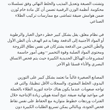
وتشتت الصبغة وتعديل المذيب والخلط النهائي وفق تسلسلات
محكومة. أنظمة الوزن الرقمية تضمن أن كل مادة خام تُوزن
ضمن هوامش ضيقة تتماشى مع ممارسات تركيب الطلاء
الصناعي.
في نظام مغلق، يقل بشكل كبير خطر دخول الغبار والرطوبة
أو المواد الأجنبية إلى الدفعة. وهذا يدعم الهدف بأن الطن الأول
والطَن الثخين من الدفعة يشتركان في نفس نطاق اللزوجة
ومحتوى المواد الصلبة وقوة التخمير—وهي أمور حاسمة
لمشروعات الهياكل الحديدية الكبيرة حيث يتم فحص الاتساق
البصري والأداء قسمًا تلو الآخر.
المصانع الصغيرة غالباً ما تعتمد بشكل كبير على التوزين
اليدوي، الخلط المفتوح، والسجلات الأقل تنظيمًا، والتي قد
تواجه صعوبات عندما يكون هناك حاجة لتوريد الطلاء بالجملة
في مواعيد نهائية ضيقة. تتيح أتمتة هويلي زيادة الإنتاجية خلال
الفترات وردهات خطوط متوازية مع الحفاظ على نفس نقاط
فحص الجودة، وبالتالي يمكن تسريع الطلبات الكبيرة دون