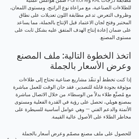
مطابقة درجات RAL وPantone ضمن هوامش عملية
للطلاءات الصناعية، مع مراعاة نوع الراتنج، ومستوى اللمعان،
وظروف التعرض. تدعم مطابقة اللون تعديلات على نطاق
المختبر وفتح لجان الاعتماد قبل الإنتاج بالجملة، مما يساعد
على ضمان إعادة إنتاج الهدف المتفق عليه بشكل ثابت على
مستوى المصنع.
اتخذ الخطوة التالية: ملف المصنع
وعرض الأسعار بالجملة
إذا كنت تخطط أو تنفّذ مشاريع صناعية تحتاج إلى طلاءات
موثوقة بجودة قابلة للتصدير، فقد حان الوقت للعمل مباشرة
مع
مُصنِّع طلاء
بدلاً من الوسطاء. من خلال الاتصال مباشرة
بمصنع هويلي، تحصل على رؤية في القدرة الفعلية ومستوى
الأتمتة والدعم الفني — وهي عوامل أساسية للسيطرة على
مخاطر الطلاء على الأصول عالية القيمة.
للحصول على ملف مصنع مصمّم وعرض أسعار بالجملة