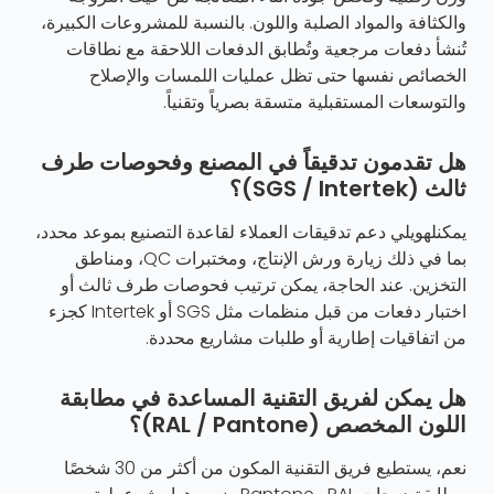
والكثافة والمواد الصلبة واللون. بالنسبة للمشروعات الكبيرة،
تُنشأ دفعات مرجعية وتُطابق الدفعات اللاحقة مع نطاقات
الخصائص نفسها حتى تظل عمليات اللمسات والإصلاح
والتوسعات المستقبلية متسقة بصرياً وتقنياً.
هل تقدمون تدقيقاً في المصنع وفحوصات طرف
ثالث (SGS / Intertek)؟
يمكنلهويلي دعم تدقيقات العملاء لقاعدة التصنيع بموعد محدد،
بما في ذلك زيارة ورش الإنتاج، ومختبرات QC، ومناطق
التخزين. عند الحاجة، يمكن ترتيب فحوصات طرف ثالث أو
اختبار دفعات من قبل منظمات مثل SGS أو Intertek كجزء
من اتفاقيات إطارية أو طلبات مشاريع محددة.
هل يمكن لفريق التقنية المساعدة في مطابقة
اللون المخصص (RAL / Pantone)؟
نعم، يستطيع فريق التقنية المكون من أكثر من 30 شخصًا