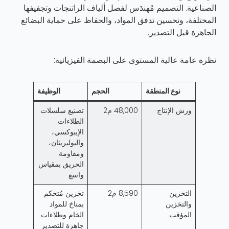
الصناعية. التصميم مُهندَس لفصل ألياف الراتنجات وتجفيفها
المختلفة، وتحسين تدفق المواد، والحفاظ على حماية البضائع
الجاهزة قبل التصدير.
نظرة عامة عالية المستوى على البصمة الفيزيائية:
نوع المنطقة
الحجم
الوظيفة
ورش الإنتاج
48,000 م2
تصنيع سلسلات
الطلاءات
الإيبوكسي،
والبوليريثان،
ومقاومة
الحريق بمقياس
واسع
التخزين
8,590 م2
تخزين مُتحكم
والتخزين
بمناخ للمواد
المؤقت
الخام وطلاءات
جاهزة للتصدير