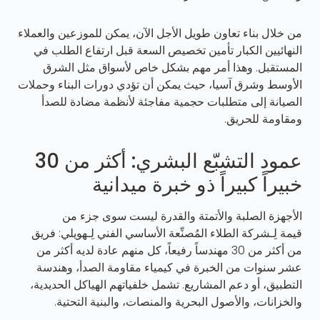
من خلال بناء تعاون طويل الأجل الآن، يمكن للموزعين والعملاء
النهائيين الكبار تأمين تخصيص السعة قبل ارتفاع الطلب في
المستقبل. وهذا أمر مهم بشكل خاص لأسواق مثل الشرق
الأوسط وشرق آسيا، حيث يمكن أن تؤدي دورات البناء وحملات
الصيانة إلى متطلبات حجمية مفاجئة لأنظمة مضادة للصدأ
ومقاومة للحريق.
عمود التشبّع البشري: أكثر من 30
خبيراً كبيراً ذو خبرة ميدانية
الأجهزة الصلبة والأتمتة والقدرة ليست سوى جزء من
قيمة
لِـشركة الطلاء المُصنِّعة
الأساسي الفني لِـهويلي: فريق
من أكثر من 30 مهندساً رفيعاً، كل منهم عادة لديه أكثر من
عشر سنوات من الخبرة في كيمياء مقاومة الصدأ، وهندسة
التطبيق، أو دعم المشاريع. تشمل خلفياتهم الهياكل الحديدية،
والخزانات، والأصول البحرية والمنصات، والبنية التحتية.