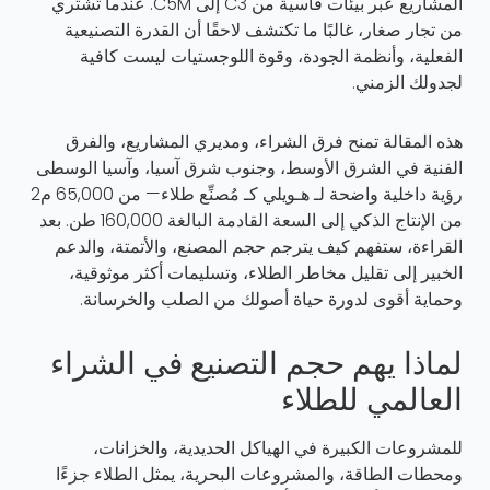
المشاريع عبر بيئات قاسية من C3 إلى C5M. عندما تشتري
من تجار صغار، غالبًا ما تكتشف لاحقًا أن القدرة التصنيعية
الفعلية، وأنظمة الجودة، وقوة اللوجستيات ليست كافية
لجدولك الزمني.
هذه المقالة تمنح فرق الشراء، ومديري المشاريع، والفرق
الفنية في الشرق الأوسط، وجنوب شرق آسيا، وآسيا الوسطى
رؤية داخلية واضحة لـ هـويلي كـ
مُصنِّع طلاء
— من 65,000 م2
من الإنتاج الذكي إلى السعة القادمة البالغة 160,000 طن. بعد
القراءة، ستفهم كيف يترجم حجم المصنع، والأتمتة، والدعم
الخبير إلى تقليل مخاطر الطلاء، وتسليمات أكثر موثوقية،
وحماية أقوى لدورة حياة أصولك من الصلب والخرسانة.
لماذا يهم حجم التصنيع في الشراء
العالمي للطلاء
للمشروعات الكبيرة في الهياكل الحديدية، والخزانات،
ومحطات الطاقة، والمشروعات البحرية، يمثل الطلاء جزءًا