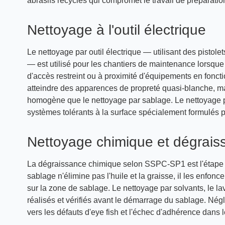
abrasifs recyclés qui compromet le travail de préparatio
Nettoyage à l'outil électrique
Le nettoyage par outil électrique — utilisant des pisto
— est utilisé pour les chantiers de maintenance lorsque l
d'accès restreint ou à proximité d'équipements en fonct
atteindre des apparences de propreté quasi-blanche, mai
homogène que le nettoyage par sablage. Le nettoyage par 
systèmes tolérants à la surface spécialement formulés po
Nettoyage chimique et dégrais
La dégraissance chimique selon SSPC-SP1 est l'étape o
sablage n'élimine pas l'huile et la graisse, il les enfonc
sur la zone de sablage. Le nettoyage par solvants, le la
réalisés et vérifiés avant le démarrage du sablage. Négl
vers les défauts d'eye fish et l'échec d'adhérence dans 