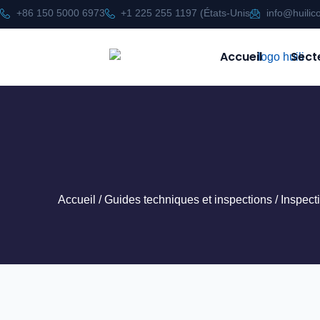
+86 150 5000 6973
+1 225 255 1197 (États-Unis
info@huilic
Accueil
Sect
Accueil
/
Guides techniques et inspections
/ Inspect