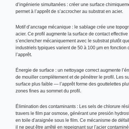
d’ingénierie simultanées : créer une surface chimiqueme
permet à l’apprêt de s’accrocher au substrat en acier.
Motif d’ancrage mécanique :
le sablage crée une topogra
acier. Ce profil augmente la surface de contact effective 
s’enclencher mécaniquement avec le substrat plutôt que
industriels typiques varient de 50 à 100 µm en fonction d
l’apprêt.
Énergie de surface :
un nettoyage correct augmente l’éner
de mouiller complètement et de pénétrer le profil. Les
surface plus faible — l’apprêt forme des gouttelettes pl
zones fines au sommet du profil.
Élimination des contaminants :
Les sels de chlorure rési
travers le film par osmose, générant une presión hydros
en toile d'araignée sous le film. Ce mécanisme de défai
il ne peut être arrêté en repeignant sur l'acier contaminé