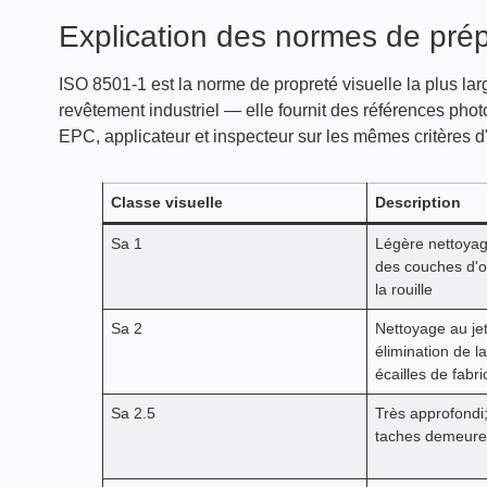
Explication des normes de pré
ISO 8501-1 est la norme de propreté visuelle la plus lar
revêtement industriel — elle fournit des références pho
EPC, applicateur et inspecteur sur les mêmes critères d'
Classe visuelle
Description
Sa 1
Légère nettoyage
des couches d'o
la rouille
Sa 2
Nettoyage au je
élimination de l
écailles de fabri
Sa 2.5
Très approfondi;
taches demeure