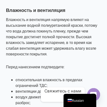
Влажность и вентиляция
Влажность и вентиляция напрямую влияют на
высыхание водной полиуретановой краски, потому
что вода должна покинуть пленку, прежде чем
покрытие достигнет полной прочности. Высокая
влажность замедляет испарение, в то время как
слабая вентиляция может удерживать влагу возле
поверхности покрытия.
Перед нанесением подтвердите:
Portuguese
Arabic
относительная влажность в пределах
French
ограничений ТДС;
Свяжитесь с нами
вентиляции достаточно;
English
воздух движется, но не вызывает сухой
Russian
разброс;
Открой