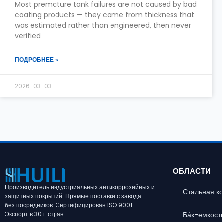
Most premature tank failures are not caused by bad
coating products — they come from thickness that
was estimated rather than engineered, then never
verified
ПОДРОБНЕЕ »
2026-03-03
ОБЛАСТИ
Производитель индустриальных антикоррозийных и
Стальная к
защитных покрытий. Прямые поставки с завода —
без посредников. Сертифицирован ISO 9001.
Ба́к-емкост
Экспорт в 30+ стран.