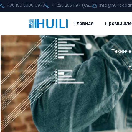
+86 150 5000 6973
+1 225 255 1197 (Сша
info@huilicoat
Главная
Промышле
Техниче
Г