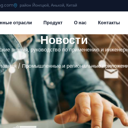
ing.com
район Йонгцюй, Аньхой, Китай
нные отрасли
Продукт
О нас
Контакты
Новости
ские знания, руководство по применению и инженер
лавная
/ Промышленные и региональные приложен