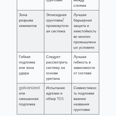
грунтовки
между
слоями
Зона
Эпоксидная
Лучшая
разрыва
грунтовка/
барьерная
химикатов
промежуточн
защита и
ая система
химстойкость
во многих
промышленн
ых условиях
Гибкая
Следует
Лучшая
подложка
рассмотреть
гибкость в
или зона
систему на
зависимости
удара
основе
от состава
уретана
galvanized
Испытание
Совместимос
или
адгезии и
ть подложки
смешанная
обзор TDS
важнее
подложка
названия
грунтовки