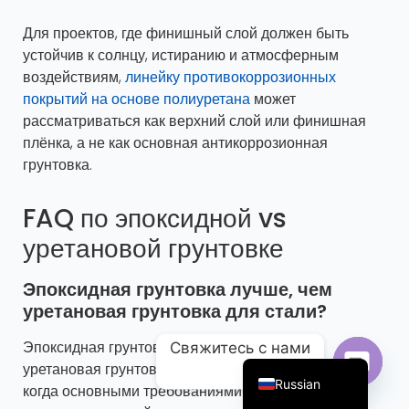
Для проектов, где финишный слой должен быть
устойчив к солнцу, истиранию и атмосферным
воздействиям,
линейку противокоррозионных
покрытий на основе полиуретана
может
рассматриваться как верхний слой или финишная
плёнка, а не как основная антикоррозионная
грунтовка.
FAQ по эпоксидной vs
уретановой грунтовке
Portuguese
Эпоксидная грунтовка лучше, чем
Arabic
уретановая грунтовка для стали?
French
Эпоксидная грунтовка обычно лучше, чем
Свяжитесь с нами
English
уретановая грунтовка для промышленной стали,
Russian
когда основными требованиями являются
Открой