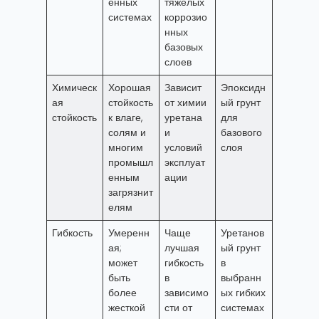
енных
тяжелых
системах
коррозио
нных
базовых
слоев
Химическ
Хорошая
Зависит
Эпоксидн
ая
стойкость
от химии
ый грунт
стойкость
к влаге,
уретана
для
солям и
и
базового
многим
условий
слоя
промышл
эксплуат
енным
ации
загрязнит
елям
Гибкость
Умеренн
Чаще
Уретанов
ая;
лучшая
ый грунт
может
гибкость
в
быть
в
выбранн
более
зависимо
ых гибких
жесткой
сти от
системах