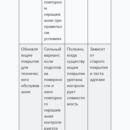
повторно
м
окрашив
ании при
правильн
ом
условиях
Обновля
Сильный
Полезно,
Зависит
ющее
вариант,
когда
от
покрытие
если
существу
старого
для
подготов
ющее
покрытия
техничес
ка
покрытие
и теста
кого
поверхно
уретана
адгезии
обслужив
сти и
контроли
ания
окно
рует
повторно
совмести
го
мость
окрашив
ания
контроли
руются