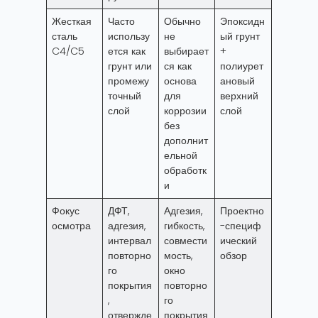
Жесткая
Часто
Обычно
Эпоксидн
сталь
использу
не
ый грунт
C4/C5
ется как
выбирает
+
грунт или
ся как
полиурет
промежу
основа
ановый
точный
для
верхний
слой
коррозии
слой
без
дополнит
ельной
обработк
и
Фокус
ДФТ,
Адгезия,
Проектно
осмотра
адгезия,
гибкость,
-специф
интервал
совмести
ический
повторно
мость,
обзор
го
окно
покрытия
повторно
,
го
отвержде
покрытия