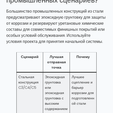
промышленных сценариев?
Большинство промышленных конструкций из стали
предусматривают эпоксидную грунтовку для защиты
от коррозии и резервируют уретановые химические
составы для совместимых финишных покрытий или
особых условий обслуживания. Используйте
условия проекта для принятия начальной системы.
Сценарий
Лучшая
Почему
отправная
точка
Стальная
Эпоксидная
Лучшее
конструкция
грунтовка
сцепление и
C3/C4/C5
или
барьер
эпоксидная
коррозии для
грунтовка с
подготовленн
высоким
ой стали
содержанием