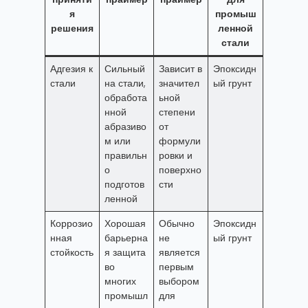
я
промыш
решения
ленной
стали
Адгезия к
Сильный
Зависит в
Эпоксидн
стали
на стали,
значител
ый грунт
обработа
ьной
нной
степени
абразиво
от
м или
формули
правильн
ровки и
о
поверхно
подготов
сти
ленной
Коррозио
Хорошая
Обычно
Эпоксидн
нная
барьерна
не
ый грунт
стойкость
я защита
является
во
первым
многих
выбором
промышл
для