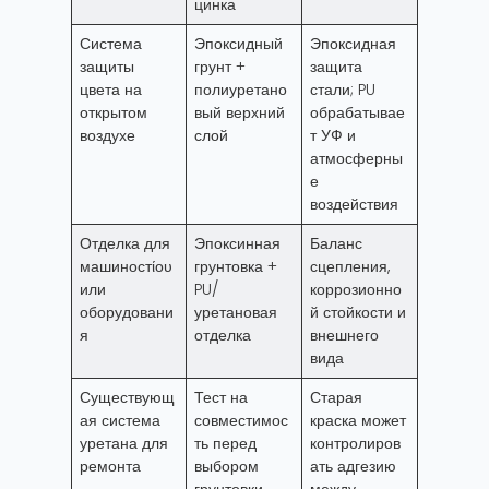
цинка
Система
Эпоксидный
Эпоксидная
защиты
грунт +
защита
цвета на
полиуретано
стали; PU
открытом
вый верхний
обрабатывае
воздухе
слой
т УФ и
атмосферны
е
воздействия
Отделка для
Эпоксинная
Баланс
машиностίου
грунтовка +
сцепления,
или
PU/
коррозионно
оборудовани
уретановая
й стойкости и
я
отделка
внешнего
вида
Существующ
Тест на
Старая
ая система
совместимос
краска может
уретана для
ть перед
контролиров
ремонта
выбором
ать адгезию