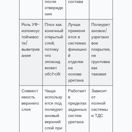
после
состава
отвержде
ния
Роль УФ-
Плох как
Лучше
Полиурет
изломоус
конечный
применя
ановое/
тойчивос
открытый
ется в
уэретано
ти/
слой,
системах
вое
выветрив
потому
финишно
покрытие,
ания
что
й
не
эпоксид
отделки
грунтовка
может
на
как
обchalk
основе
таковая
уретана
Совмест
Чаще
Работает
Зависит
имость
использу
в
от
верхнего
ется под
пределах
полной
слоя
полиурет
заданных
системы
ановый
систем
и ТДС
верхний
уретана
слой при