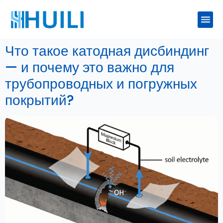
Что такое катодная дисбиндинг
— и почему это важно для
трубопроводных и погружных
покрытий?