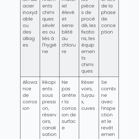
acier
ents
iel
pièce
de la
inoxyd
chimi
élevé
s de
phase
able
ques
et
procé
de
ou
sévèr
sensi
dé, les
conce
des
es ou
bilité
fixatio
ption
alliag
liés à
au
ns, les
es
l'hygiè
chloru
équip
ne
re
emen
ts
chimi
ques
Allowa
Récipi
Ne
Réser
Se
nce
ents
pas
voirs,
combi
de
sous
arrête
tuyau
ne
corros
pressi
r la
x,
avec
ion
on,
corros
cuves
l’inspe
réserv
ion de
ction
oirs,
surfac
et le
canali
e
revêt
sation
emen