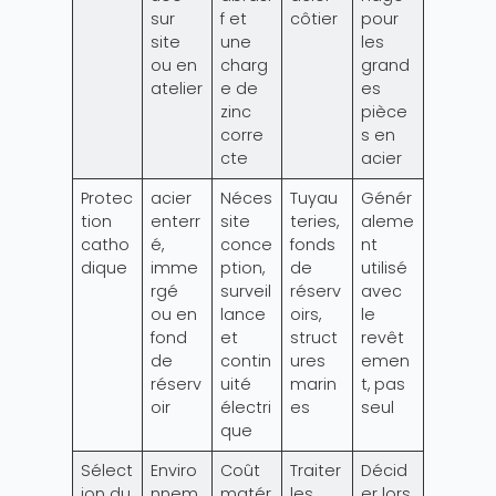
sur
f et
côtier
pour
site
une
les
ou en
charg
grand
atelier
e de
es
zinc
pièce
corre
s en
cte
acier
Protec
acier
Néces
Tuyau
Génér
tion
enterr
site
teries,
aleme
catho
é,
conce
fonds
nt
dique
imme
ption,
de
utilisé
rgé
surveil
réserv
avec
ou en
lance
oirs,
le
fond
et
struct
revêt
de
contin
ures
emen
réserv
uité
marin
t, pas
oir
électri
es
seul
que
Sélect
Enviro
Coût
Traiter
Décid
ion du
nnem
matér
les
er lors