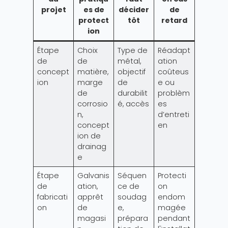
projet
es de
décider
de
protect
tôt
retard
ion
Étape
Choix
Type de
Réadapt
de
de
métal,
ation
concept
matière,
objectif
coûteus
ion
marge
de
e ou
de
durabilit
problèm
corrosio
é, accès
es
n,
d’entreti
concept
en
ion de
drainag
e
Étape
Galvanis
Séquen
Protecti
de
ation,
ce de
on
fabricati
apprêt
soudag
endom
on
de
e,
magée
magasi
prépara
pendant