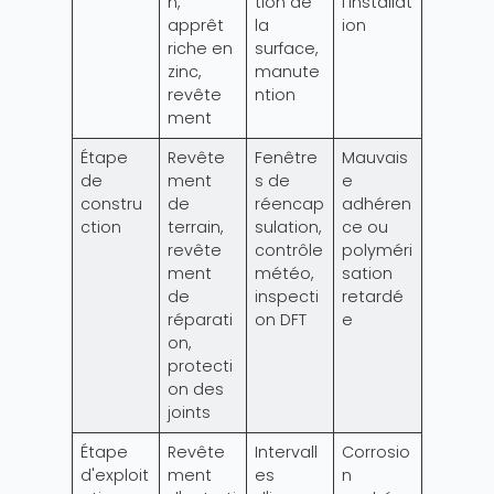
n,
tion de
l'installat
apprêt
la
ion
riche en
surface,
zinc,
manute
revête
ntion
ment
Étape
Revête
Fenêtre
Mauvais
de
ment
s de
e
constru
de
réencap
adhéren
ction
terrain,
sulation,
ce ou
revête
contrôle
polyméri
ment
météo,
sation
de
inspecti
retardé
réparati
on DFT
e
on,
protecti
on des
joints
Étape
Revête
Intervall
Corrosio
d'exploit
ment
es
n