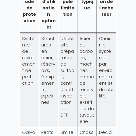
ode
d'utili
pale
typiq
on de
de
satio
limita
ue
l'ache
prote
n
tion
teur
ction
optim
al
Systè
Struct
Néces
Acier
Choisi
me
ures
site
au
r le
de
en
prépa
carbo
systè
revêt
acier,
ration
ne,
me
emen
réserv
de
machi
par
t de
oirs,
surfac
nes,
enviro
prote
équip
e,
coque
nnem
ction
emen
contr
de
ent et
ts,
ôle et
réserv
durabi
pipeli
inspe
oir,
lité
nes
ction
extéri
de
eur de
DFT
tuyaut
erie
Galva
Petits
Limite
Châss
Décid