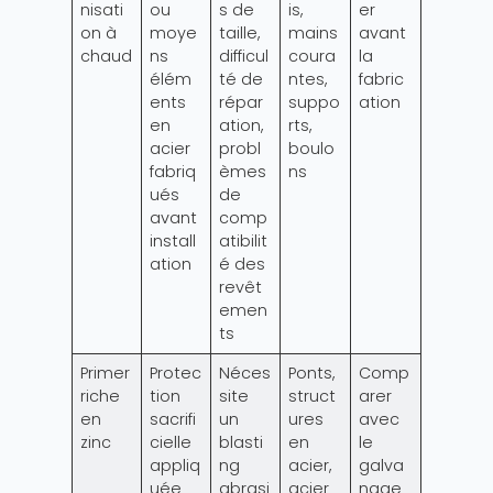
nisati
ou
s de
is,
er
on à
moye
taille,
mains
avant
chaud
ns
difficul
coura
la
élém
té de
ntes,
fabric
ents
répar
suppo
ation
en
ation,
rts,
acier
probl
boulo
fabriq
èmes
ns
ués
de
avant
comp
install
atibilit
ation
é des
revêt
emen
ts
Primer
Protec
Néces
Ponts,
Comp
riche
tion
site
struct
arer
en
sacrifi
un
ures
avec
zinc
cielle
blasti
en
le
appliq
ng
acier,
galva
uée
abrasi
acier
nage