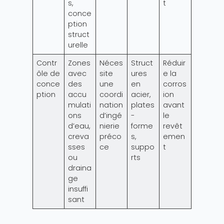
s,
t
conce
ption
struct
urelle
Contr
Zones
Néces
Struct
Réduir
ôle de
avec
site
ures
e la
conce
des
une
en
corros
ption
accu
coordi
acier,
ion
mulati
nation
plates
avant
ons
d’ingé
-
le
d’eau,
nierie
forme
revêt
creva
préco
s,
emen
sses
ce
suppo
t
ou
rts
draina
ge
insuffi
sant