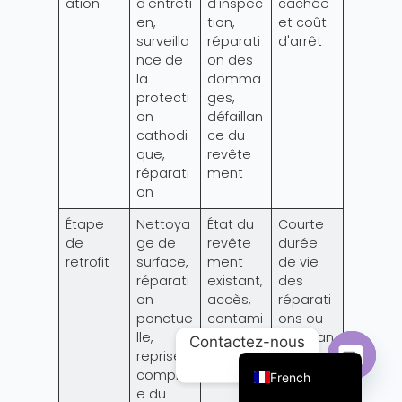
ation
d'entreti
d'inspec
cachée
en,
tion,
et coût
surveilla
réparati
d'arrêt
nce de
on des
la
domma
protecti
ges,
on
défaillan
cathodi
ce du
que,
revête
réparati
ment
on
Étape
Nettoya
État du
Courte
de
ge de
revête
durée
Portuguese
retrofit
surface,
ment
de vie
réparati
existant,
des
Arabic
on
accès,
réparati
ponctue
contami
ons ou
Russian
lle,
nation
défaillan
Contactez-nous
English
reprise
ce
complèt
répétée
French
Ouvrir 
e du