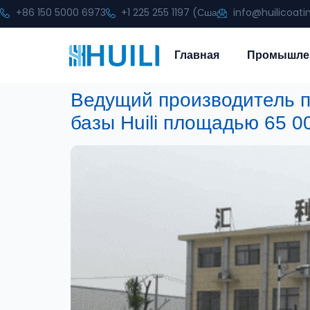
+86 150 5000 6973
+1 225 255 1197 (Сша
info@huilicoat
Главная
Промышле
Ведущий производитель п
базы Huili площадью 65 0