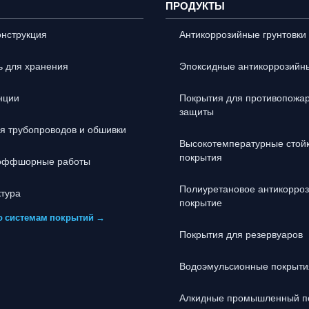
ПРОДУКТЫ
онструкция
Антикоррозийные грунтовки
ь для хранения
Эпоксидные антикоррозийн
нции
Покрытия для противопожа
защиты
я трубопроводов и обшивки
Высокотемпературные стой
покрытия
 оффшорные работы
Полиуретановое антикорро
тура
покрытие
о системам покрытий →
Покрытия для резервуаров
Водоэмульсионные покрыти
Алкидные промышленный п