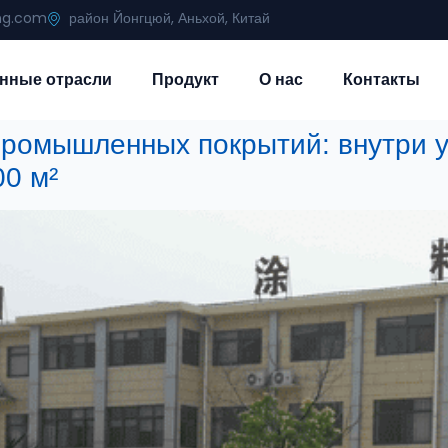
ing.com
район Йонгцюй, Аньхой, Китай
нные отрасли
Продукт
О нас
Контакты
ромышленных покрытий: внутри 
00 м²